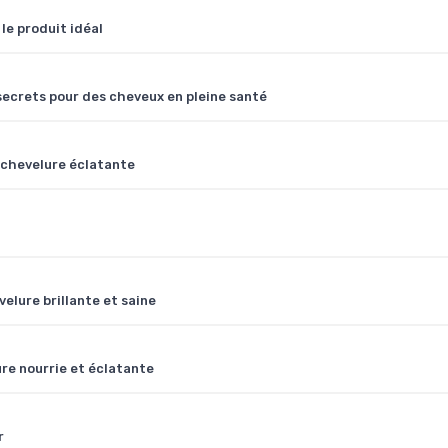
le produit idéal
 secrets pour des cheveux en pleine santé
e chevelure éclatante
elure brillante et saine
ure nourrie et éclatante
r