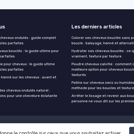
lus
Les derniers articles
 cheveux ondulés : guide complet
Colorer ses cheveux bouclés sans p
cles parfaites
boucle : balayage, henné et alterna
eux bouclés : le guide ultime pour
Hydrater ses cheveux bouclés : ce 
parfaites
vraiment, texture par texture
e pour cheveux : le guide ultime
Poudre cheveux calvitie : comment c
cles parfaites
meilleure option pour cheveux boucl
texturés
 henné sur les cheveux : avant et
Patine sur cheveux secs ou humides 
méthode pour les boucles et textur
des cheveux ondulés naturel :
oins pour une chevelure éclatante
Arrêter le lissage et revenir aux bou
personne ne vous dit sur les premie
Mentions légales
Politique de confidentialité
 donne le contrôle sur ceux que vous souhaitez activer
© Cheveux boucles 2026