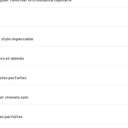
our favoriser la croissance capillaire
 style impeccable
ecs et abîmés
cles parfaites
ir chevelu sain
es parfaites