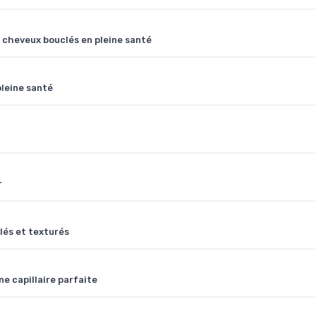
s cheveux bouclés en pleine santé
pleine santé
r
lés et texturés
e capillaire parfaite