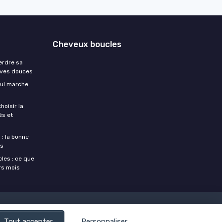
Cheveux boucles
erdre sa
tives douces
qui marche
hoisir la
és et
: la bonne
es
cles : ce que
rs mois
Tout accepter
Personnaliser