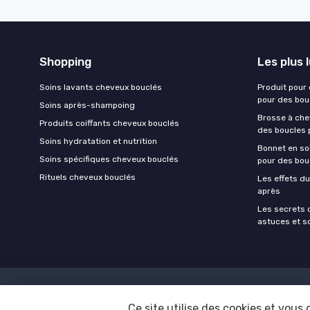
Shopping
Les plus 
Soins lavants cheveux bouclés
Produit pour
pour des bou
Soins après-shampoing
Brosse à chev
Produits coiffants cheveux bouclés
des boucles 
Soins hydratation et nutrition
Bonnet en soi
Soins spécifiques cheveux bouclés
pour des bou
Rituels cheveux bouclés
Les effets du
après
Les secrets 
astuces et s
Ce site utilise des cookies et vous