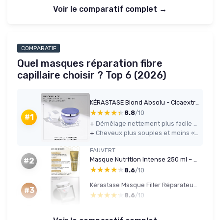
Voir le comparatif complet →
COMPARATIF
Quel masques réparation fibre
capillaire choisir ? Top 6 (2026)
KÉRASTASE Blond Absolu - Cicaextreme - Masque Capillaire Réparateur Intense - Revitalisant & Anti-Fourches - Acide Hyaluronique & Edelweiss - Cheveux Blonds Décolorés ou Méchés - 200 ml
★★★★★
★★★★★
8.8
/10
#1
+
Démêlage nettement plus facile sur cheveux blonds décolorés ou méchés
+
Cheveux plus souples et moins « paille » après quelques utilisations
FAUVERT
Masque Nutrition Intense 250 ml – Cire d'Abeille & Hydro-Kératine – Fabriqué en France
#2
★★★★★
★★★★★
8.6
/10
Kérastase Masque Filler Réparateur 200 ml
#3
★★★★★
★★★★★
8.6
/10