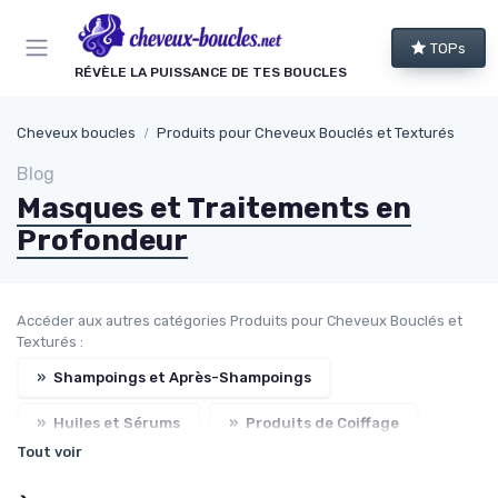
Panneau de gestion des cookies
TOPs
RÉVÈLE LA PUISSANCE DE TES BOUCLES
Cheveux boucles
Produits pour Cheveux Bouclés et Texturés
Blog
Masques et Traitements en
Profondeur
Accéder aux autres catégories Produits pour Cheveux Bouclés et
Texturés :
»
Shampoings et Après-Shampoings
»
Huiles et Sérums
»
Produits de Coiffage
Tout voir
»
Produits Spécifiques (Anti-Frisottis, Hydratants)