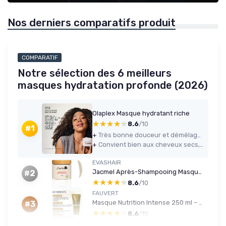
Nos derniers comparatifs produit
COMPARATIF
Notre sélection des 6 meilleurs
masques hydratation profonde (2026)
Olaplex Masque hydratant riche
★★★★★
★★★★★
8.6
/10
#1
+
Très bonne douceur et démêlage, les cheveux sont plus souples dès la première utilisation
+
Convient bien aux cheveux secs, moyens à épais, sans les alourdir si on dose correctement
EVASHAIR
Jacmel Après-Shampooing Masque 2-en-1 500 ml
#2
★★★★★
★★★★★
8.6
/10
FAUVERT
Masque Nutrition Intense 250 ml – Cire d'Abeille & Hydro-Kératine – Fabriqué en France
#3
★★★★★
★★★★★
8.6
/10