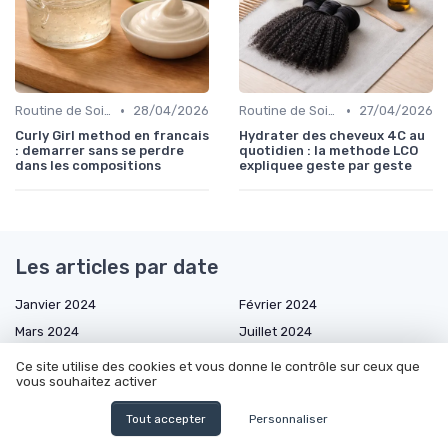
•
•
Routine de Soins pour Cheveux Bouclés
28/04/2026
Routine de Soins pour Cheveux Bouclés
27/04/2026
Curly Girl method en francais
Hydrater des cheveux 4C au
: demarrer sans se perdre
quotidien : la methode LCO
dans les compositions
expliquee geste par geste
Les articles par date
Janvier 2024
Février 2024
Mars 2024
Juillet 2024
Août 2024
Septembre 2024
Ce site utilise des cookies et vous donne le contrôle sur ceux que
vous souhaitez activer
Octobre 2024
Décembre 2024
Janvier 2025
Février 2025
Tout accepter
Personnaliser
Mars 2025
Avril 2025