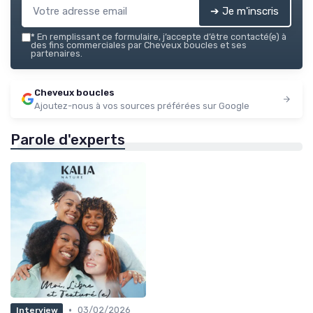
➔ Je m'inscris
*
En remplissant ce formulaire, j’accepte d’être contacté(e) à
des fins commerciales par Cheveux boucles et ses
partenaires.
Cheveux boucles
Ajoutez-nous à vos sources préférées sur Google
Parole d'experts
•
03/02/2026
Interview