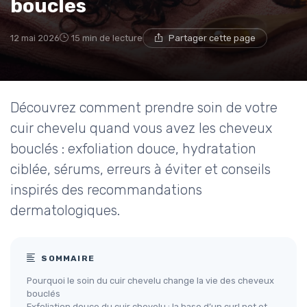
boucles
12 mai 2026
15 min de lecture
Partager cette page
Découvrez comment prendre soin de votre
cuir chevelu quand vous avez les cheveux
bouclés : exfoliation douce, hydratation
ciblée, sérums, erreurs à éviter et conseils
inspirés des recommandations
dermatologiques.
SOMMAIRE
Pourquoi le soin du cuir chevelu change la vie des cheveux
bouclés
Exfoliation douce du cuir chevelu : la base d’un curl net et