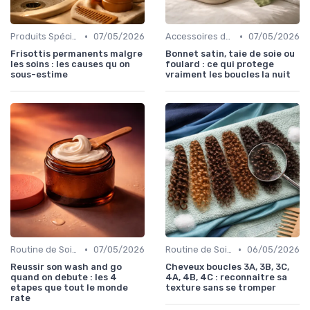
•
•
Produits Spécifiques (Anti-Frisottis, Hydratants)
07/05/2026
Accessoires de Protection
07/05/2026
Frisottis permanents malgre
Bonnet satin, taie de soie ou
les soins : les causes qu on
foulard : ce qui protege
sous-estime
vraiment les boucles la nuit
•
•
Routine de Soins pour Cheveux Bouclés
07/05/2026
Routine de Soins pour Cheveux Bouclés
06/05/2026
Reussir son wash and go
Cheveux boucles 3A, 3B, 3C,
quand on debute : les 4
4A, 4B, 4C : reconnaitre sa
etapes que tout le monde
texture sans se tromper
rate