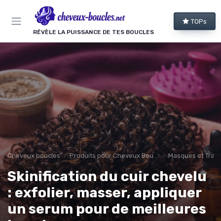
Panneau de gestion des cookies
TOPs
RÉVÈLE LA PUISSANCE DE TES BOUCLES
Cheveux boucles
Produits pour Cheveux Bouclés et Texturés
Masques et Trai
Skinification du cuir chevelu
: exfolier, masser, appliquer
un serum pour de meilleures