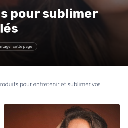
ns pour sublimer
lés
rtager cette page
oduits pour entretenir et sublimer vos