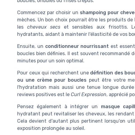
bouclés, ondulés ou frisés crépus.
Commencez par choisir un
shampoing pour cheve
mèches. Un bon choix pourrait être les produits d
les
cheveux secs
et sensibles aux frisottis. L
hydratants, aidant à maintenir l'élasticité de vos bo
Ensuite, un
conditionneur nourrissant
est essent
boucles bien définies. Il est souvent recommandé d
minutes pour un soin optimal.
Pour ceux qui recherchent une
définition des bou
ou une crème pour boucles
peut être votre mei
l'hydratation mais aussi une tenue longue durée 
reviews positives est le
Curl Expression
, apprécié po
Pensez également à intégrer un
masque capill
hydratant peut revitaliser les cheveux, les rendant 
Cela devient d'autant plus pertinent lorsqu'on uti
exposition prolongée au soleil.