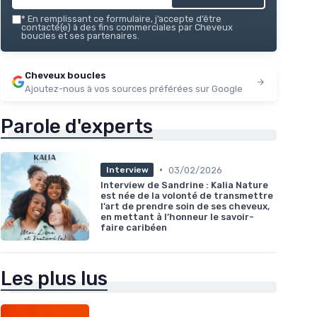
*
En remplissant ce formulaire, j’accepte d’être
contacté(e) à des fins commerciales par Cheveux
boucles et ses partenaires.
Cheveux boucles
Ajoutez-nous à vos sources préférées sur Google
Parole d'experts
•
03/02/2026
Interview
Interview de Sandrine : Kalia Nature
est née de la volonté de transmettre
l’art de prendre soin de ses cheveux,
en mettant à l’honneur le savoir-
faire caribéen
Les plus lus