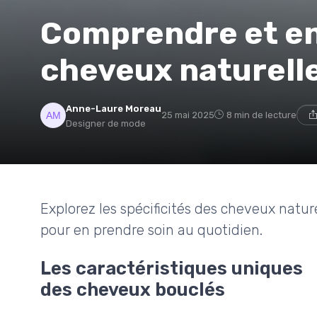
Comprendre et en
cheveux naturell
Anne-Laure Moreau
25 mai 2025
8 min de lecture
Designer de mode
Explorez les spécificités des cheveux natu
pour en prendre soin au quotidien.
Les caractéristiques uniques
des cheveux bouclés