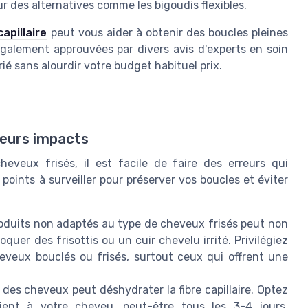
r des alternatives comme les bigoudis flexibles.
capillaire
peut vous aider à obtenir des boucles pleines
galement approuvées par divers avis d'experts en soin
é sans alourdir votre budget habituel prix.
leurs impacts
eveux frisés, il est facile de faire des erreurs qui
oints à surveiller pour préserver vos boucles et éviter
produits non adaptés au type de cheveux frisés peut non
quer des frisottis ou un cuir chevelu irrité. Privilégiez
eveux bouclés ou frisés, surtout ceux qui offrent une
 des cheveux peut déshydrater la fibre capillaire. Optez
ent à votre cheveu, peut-être tous les 3-4 jours,