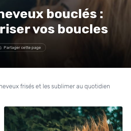
heveux bouclés :
riser vos boucles
Partager cette page
veux frisés et les sublimer au quotidien