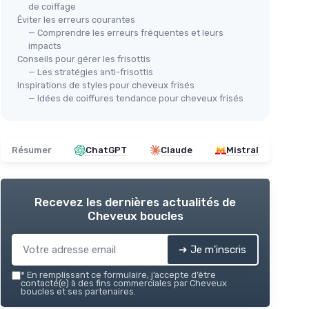
de coiffage
Éviter les erreurs courantes
— Comprendre les erreurs fréquentes et leurs
impacts
Conseils pour gérer les frisottis
— Les stratégies anti-frisottis
Inspirations de styles pour cheveux frisés
— Idées de coiffures tendance pour cheveux frisés
Résumer
ChatGPT
Claude
Mistral
Recevez les dernières actualités de
Cheveux boucles
➔ Je m'inscris
*
En remplissant ce formulaire, j’accepte d’être
contacté(e) à des fins commerciales par Cheveux
boucles et ses partenaires.