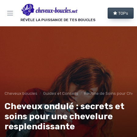
Panneau de gestion des cookies
TOPs
RÉVÈLE LA PUISSANCE DE TES BOUCLES
Cheveux boucles
Guides et Conseils
Routine de Soins pour Chev
Cheveux ondulé : secrets et
soins pour une chevelure
resplendissante