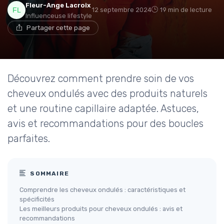
Fleur-Ange Lacroix
12 septembre 2024
19 min de lecture
Influenceuse lifestyle
Partager cette page
Découvrez comment prendre soin de vos
cheveux ondulés avec des produits naturels
et une routine capillaire adaptée. Astuces,
avis et recommandations pour des boucles
parfaites.
SOMMAIRE
Comprendre les cheveux ondulés : caractéristiques et
spécificités
Les meilleurs produits pour cheveux ondulés : avis et
recommandations