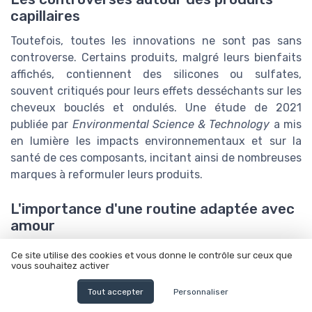
capillaires
Toutefois, toutes les innovations ne sont pas sans
controverse. Certains produits, malgré leurs bienfaits
affichés, contiennent des silicones ou sulfates,
souvent critiqués pour leurs effets desséchants sur les
cheveux bouclés et ondulés. Une étude de 2021
publiée par
Environmental Science & Technology
a mis
en lumière les impacts environnementaux et sur la
santé de ces composants, incitant ainsi de nombreuses
marques à reformuler leurs produits.
L'importance d'une routine adaptée avec
amour
En conclusion, il est essentiel d'adopter une routine qui
Ce site utilise des cookies et vous donne le contrôle sur ceux que
corresponde à vos besoins spécifiques. Que ce soit à
vous souhaitez activer
travers des technologies innovantes ou des soins
Tout accepter
Personnaliser
naturels faits maison, prendre soin de vos cheveux