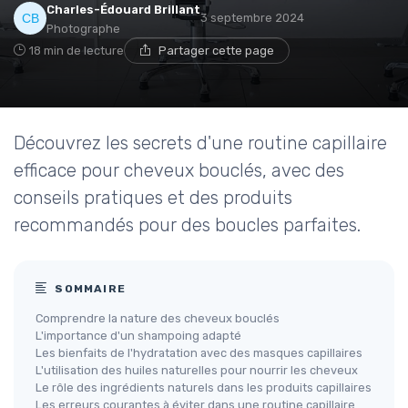
Charles-Édouard Brillant
3 septembre 2024
Photographe
18 min de lecture
Partager cette page
Découvrez les secrets d'une routine capillaire
efficace pour cheveux bouclés, avec des
conseils pratiques et des produits
recommandés pour des boucles parfaites.
SOMMAIRE
Comprendre la nature des cheveux bouclés
L'importance d'un shampoing adapté
Les bienfaits de l'hydratation avec des masques capillaires
L'utilisation des huiles naturelles pour nourrir les cheveux
Le rôle des ingrédients naturels dans les produits capillaires
Les erreurs courantes à éviter dans une routine capillaire