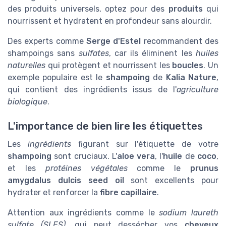
des produits universels, optez pour des
produits
qui
nourrissent et hydratent en profondeur sans alourdir.
Des experts comme
Serge d'Estel
recommandent des
shampoings sans
sulfates
, car ils éliminent les
huiles
naturelles
qui protègent et nourrissent les
boucles
. Un
exemple populaire est le
shampoing
de
Kalia Nature
,
qui contient des ingrédients issus de l'
agriculture
biologique
.
L'importance de bien lire les étiquettes
Les
ingrédients
figurant sur l'étiquette de votre
shampoing
sont cruciaux. L'
aloe vera
, l'
huile
de
coco
,
et les
protéines végétales
comme le
prunus
amygdalus dulcis seed oil
sont excellents pour
hydrater et renforcer la
fibre capillaire
.
Attention aux ingrédients comme le
sodium laureth
sulfate (SLES)
, qui peut dessécher vos
cheveux