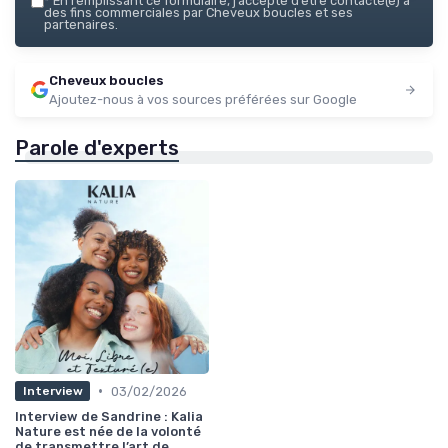
*
En remplissant ce formulaire, j’accepte d’être contacté(e) à
des fins commerciales par Cheveux boucles et ses
partenaires.
Cheveux boucles
Ajoutez-nous à vos sources préférées sur Google
Parole d'experts
•
03/02/2026
Interview
Interview de Sandrine : Kalia
Nature est née de la volonté
de transmettre l’art de