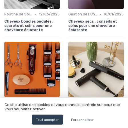
•
•
Routine de Soins pour Cheveux Bouclés
12/06/2025
Gestion des Cheveux Texturés au Quotidien
10/01/2025
Cheveux bouclés ondulés :
Cheveux secs : conseils et
secrets et soins pour une
soins pour une chevelure
chevelure éclatante
éclatante
•
•
Gestion des Cheveux Texturés au Quotidien
10/01/2025
Gestion des Cheveux Texturés au Quotidien
12/06/2025
Ce site utilise des cookies et vous donne le contrôle sur ceux que
vous souhaitez activer
Les cheveux crépus :
Comprendre et valoriser le
comprendre et entretenir
cheveu crépu
cette texture unique
Tout accepter
Personnaliser