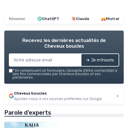
Résumer
ChatGPT
Claude
Mistral
Recevez les dernières actualités de
Cheveux boucles
➔ Je m'inscris
*
En remplissant ce formulaire, j’accepte d’être contacté(e) à
des fins commerciales par Cheveux boucles et ses
partenaires.
Cheveux boucles
Ajoutez-nous à vos sources préférées sur Google
Parole d'experts