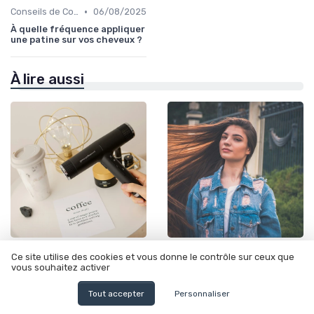
•
Conseils de Coiffage
06/08/2025
À quelle fréquence appliquer
une patine sur vos cheveux ?
À lire aussi
•
•
Conseils de Coiffage
12/06/2025
Routine de Soins pour Cheveux Bouclés
10/01/2025
Ce site utilise des cookies et vous donne le contrôle sur ceux que
vous souhaitez activer
Coupe cheveux frisés naturel
Cantu cantu : l'univers des
: tout ce qu'il faut savoir
soins capillaires pour
cheveux texturés et bouclés
Tout accepter
Personnaliser