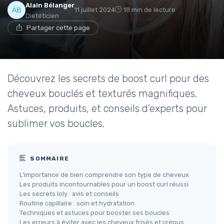
Alain Bélanger
11 juillet 2024
18 min de lecture
Dietéticien
Partager cette page
Découvrez les secrets de boost curl pour des
cheveux bouclés et texturés magnifiques.
Astuces, produits, et conseils d'experts pour
sublimer vos boucles.
SOMMAIRE
L'importance de bien comprendre son type de cheveux
Les produits incontournables pour un boost curl réussi
Les secrets loly : avis et conseils
Routine capillaire : soin et hydratation
Techniques et astuces pour booster ses boucles
Les erreurs à éviter avec les cheveux frisés et crépus