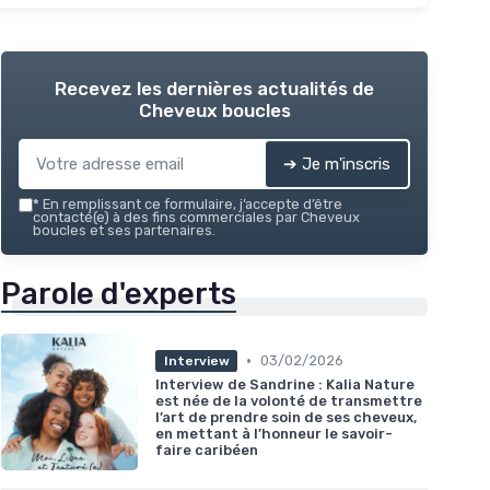
Recevez les dernières actualités de
Cheveux boucles
➔ Je m'inscris
*
En remplissant ce formulaire, j’accepte d’être
contacté(e) à des fins commerciales par Cheveux
boucles et ses partenaires.
Parole d'experts
•
03/02/2026
Interview
Interview de Sandrine : Kalia Nature
est née de la volonté de transmettre
l’art de prendre soin de ses cheveux,
en mettant à l’honneur le savoir-
faire caribéen