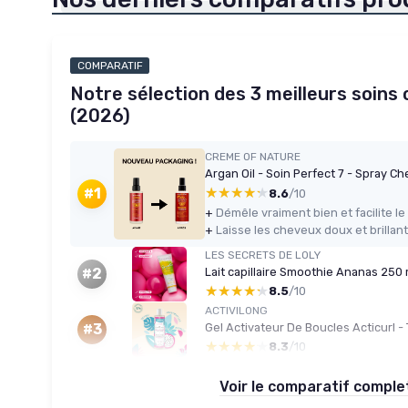
COMPARATIF
Notre sélection des 3 meilleurs soins
(2026)
CREME OF NATURE
★★★★★
★★★★★
#1
8.6
/10
+
+
Laisse les cheveux doux et brillan
LES SECRETS DE LOLY
Lait capillaire Smoothie Ananas 250 
#2
★★★★★
★★★★★
8.5
/10
ACTIVILONG
#3
★★★★★
★★★★★
8.3
/10
Voir le comparatif compl