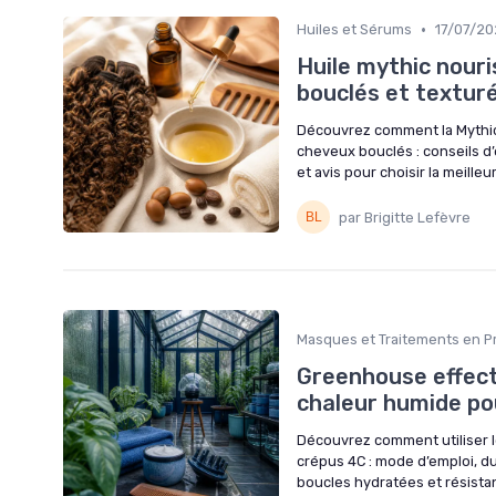
•
Huiles et Sérums
17/07/2
Huile mythic nouris
bouclés et textur
Découvrez comment la Mythic n
cheveux bouclés : conseils d’
et avis pour choisir la meilleu
par Brigitte Lefèvre
Masques et Traitements en P
Greenhouse effect 
chaleur humide po
Découvrez comment utiliser 
crépus 4C : mode d’emploi, d
boucles hydratées et résista