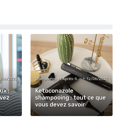
•
2/06/2025
Shampoings et Après-Shampoings
12/06/2025
ux :
Ketoconazole
evez
shampooing : tout ce que
vous devez savoir