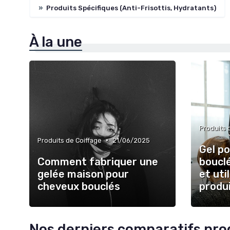
»
Produits Spécifiques (Anti-Frisottis, Hydratants)
À la une
Produits 
•
Produits de Coiffage
21/06/2025
Gel p
Comment fabriquer une
boucl
gelée maison pour
et uti
cheveux bouclés
produi
Nos derniers comparatifs pro