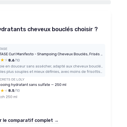
dratants cheveux bouclés choisir ?
TASE
KERASTASE Curl Manifesto - Shampoing Cheveux Bouclés, Frisés & Crépus - Bain Hydratation Douceur - Nettoie & Élimine Les Impuretés - Hydratation & Définition Des Boucles -Sans Sulfate - 250 ml 250 ml (Lot de 1)
★★★
★★★
8.6
/10
Nettoie en douceur sans assécher, adapté aux cheveux bouclés/frisés/crépus
Boucles plus souples et mieux définies, avec moins de frisottis après quelques utilisations
CRETS DE LOLY
oing hydratant sans sulfate — 250 ml
★★★
★★★
8.5
/10
tch 250 ml
r le comparatif complet →