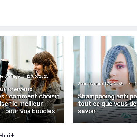
•
de Coiffage
12/06/2025
•
Shampoings et Après-Shampoings
1
our cheveux
és : comment choisir
Shampooing anti po
liser le meilleur
tout ce que vous d
t pour vos boucles
savoir
duit