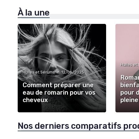
À la une
Huiles et
•
Huiles et Sérums
12/06/2025
Romar
Comment préparer une
bienfa
eau de romarin pour vos
pour 
cheveux
pleine
Nos derniers comparatifs pro