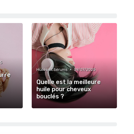
25
•
Huiles et Sérums
09/07/2025
urre
Quelle est la meilleure
huile pour cheveux
bouclés ?