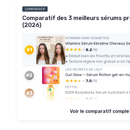
COMPARATIF
Comparatif des 3 meilleurs sérums pr
(2026)
VITAMINS HAIR COSMETICS
★★★★★
★★★★★
#1
8.2
/10
+
+
LES SECRETS DE LOLY
Curl Glow — Sérum finition gel-en-hui
#2
★★★★★
★★★★★
7.0
/10
DETTOL
#3
★★★★★
★★★★★
6.0
/10
Voir le comparatif compl