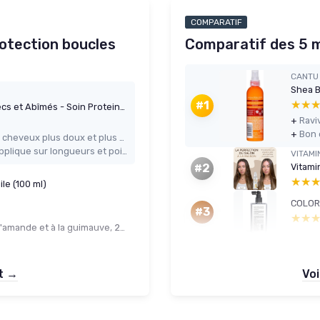
COMPARATIF
otection boucles
Comparatif des 5 m
CANTU
★★
★★
#1
Vitamins Sérum Kératine Cheveux Secs et Abîmés - Soin Proteine Fortifiant à Huile de Castor, Biotine et Collagene - Thermoprotecteur Anti Frisottis Protection Chaleur 125 ml (Lot de 1)
+
+
Réduit bien les frisottis et rend les cheveux plus doux et plus brillants
Texture légère non grasse si on l’applique sur longueurs et pointes uniquement
VITAMI
#2
★★
★★
le (100 ml)
#3
★★
★★
EDEN BodyWorks Sérum hydratant à l'amande et à la guimauve, 200 ml, pour des boucles défines, protecteur, ajoute de la brillance et des cheveux lisses
et →
Voi