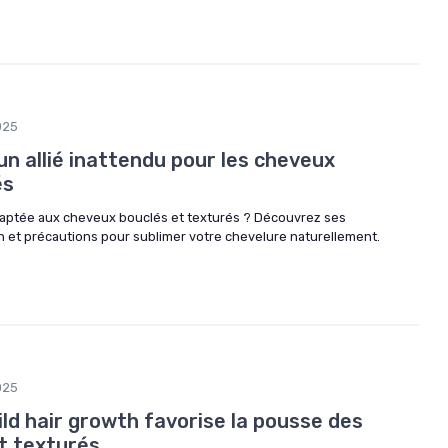
025
 un allié inattendu pour les cheveux
és
adaptée aux cheveux bouclés et texturés ? Découvrez ses
tion et précautions pour sublimer votre chevelure naturellement.
025
ld hair growth favorise la pousse des
t texturés