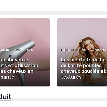
•
•
 Sérums
12/06/2025
Huiles et Sérums
22/06/20
in cheveux :
Les bienfaits du be
its et utilisation
de karité pour les
des cheveux en
cheveux bouclés et
 santé
texturés
duit