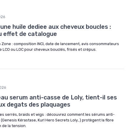
026
une huile dediee aux cheveux boucles :
u effet de catalogue
 Zone : composition INCI, date de lancement, avis consommateurs
ne LCO ou LOC pour cheveux bouclés, frisés et crépus.
026
eau serum anti-casse de Loly, tient-il ses
ux degats des plaquages
ges serrés, braids et wigs : découvrez comment les sérums anti-
Genesis Kérastase, Kurl Hero Secrets Loly…) protègent la fibre
 de la tension.