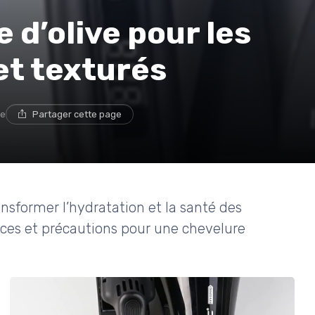
e d’olive pour les
et texturés
re
Partager cette page
nsformer l’hydratation et la santé des
uces et précautions pour une chevelure