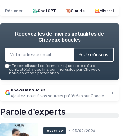
Résumer
ChatGPT
Claude
Mistral
Recevez les dernières actualités de
Cheveux boucles
➔ Je m'inscris
*
En remplissant ce formulaire, j’accepte d’être
contacté(e) à des fins commerciales par Cheveux
boucles et ses partenaires.
Cheveux boucles
Ajoutez-nous à vos sources préférées sur Google
Parole d'experts
•
03/02/2026
Interview