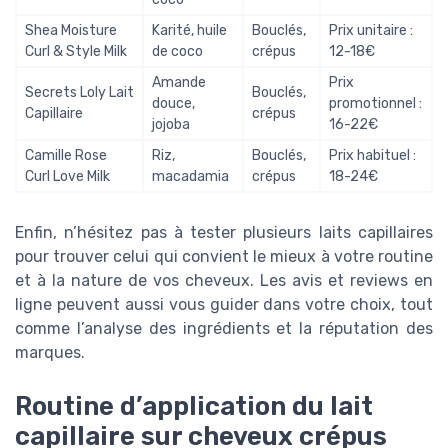
Shea Moisture
Karité, huile
Bouclés,
Prix unitaire :
Curl & Style Milk
de coco
crépus
12-18€
Amande
Prix
Secrets Loly Lait
Bouclés,
douce,
promotionnel :
Capillaire
crépus
jojoba
16-22€
Camille Rose
Riz,
Bouclés,
Prix habituel :
Curl Love Milk
macadamia
crépus
18-24€
Enfin, n’hésitez pas à tester plusieurs laits capillaires
pour trouver celui qui convient le mieux à votre routine
et à la nature de vos cheveux. Les avis et reviews en
ligne peuvent aussi vous guider dans votre choix, tout
comme l’analyse des ingrédients et la réputation des
marques.
Routine d’application du lait
capillaire sur cheveux crépus