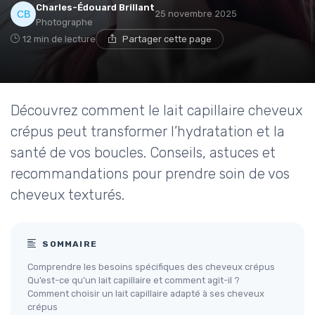
Charles-Édouard Brillant
25 novembre 2025
Photographe
12 min de lecture
Partager cette page
Découvrez comment le lait capillaire cheveux
crépus peut transformer l’hydratation et la
santé de vos boucles. Conseils, astuces et
recommandations pour prendre soin de vos
cheveux texturés.
SOMMAIRE
Comprendre les besoins spécifiques des cheveux crépus
Qu’est-ce qu’un lait capillaire et comment agit-il ?
Comment choisir un lait capillaire adapté à ses cheveux
crépus