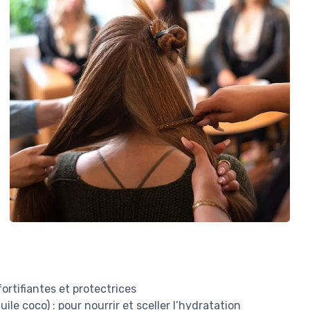
ortifiantes et protectrices
uile coco) : pour nourrir et sceller l’hydratation