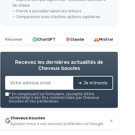
de chebe
— Points à surveiller selon les retours
— Comparaison avec d’autres options capillaires
Résumer
ChatGPT
Claude
Mistral
Recevez les dernières actualités de
Cheveux boucles
➔ Je m'inscris
*
En remplissant ce formulaire, j’accepte d’être
contacté(e) à des fins commerciales par Cheveux
boucles et ses partenaires.
Cheveux boucles
Ajoutez-nous à vos sources préférées sur Google