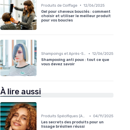
•
Produits de Coiffage
12/06/2025
Gel pour cheveux bouclés : comment
choisir et utiliser le meilleur produit
pour vos boucles
•
Shampoings et Après-Shampoings
12/06/2025
Shampooing anti poux : tout ce que
vous devez savoir
À lire aussi
•
Produits Spécifiques (Anti-Frisottis, Hydratants)
04/11/2025
Les secrets des produits pour un
lissage brésilien réussi