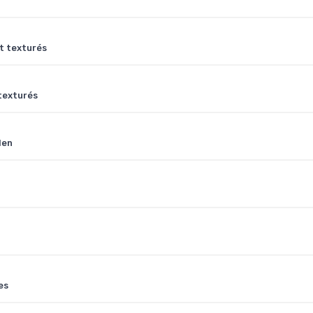
t texturés
texturés
den
es