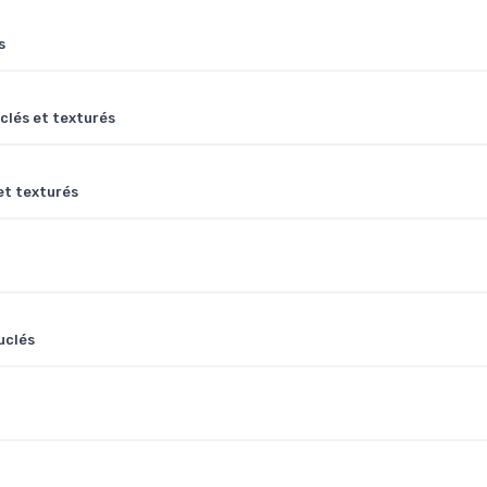
s
clés et texturés
et texturés
uclés