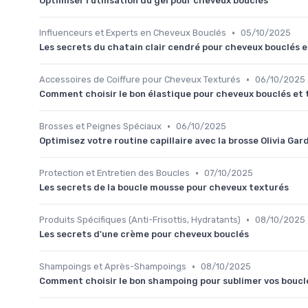
Optimiser l'utilisation du gel pour cheveux bouclés
•
Influenceurs et Experts en Cheveux Bouclés
05/10/2025
Les secrets du chatain clair cendré pour cheveux bouclés e
•
Accessoires de Coiffure pour Cheveux Texturés
06/10/2025
Comment choisir le bon élastique pour cheveux bouclés et 
•
Brosses et Peignes Spéciaux
06/10/2025
Optimisez votre routine capillaire avec la brosse Olivia Gar
•
Protection et Entretien des Boucles
07/10/2025
Les secrets de la boucle mousse pour cheveux texturés
•
Produits Spécifiques (Anti-Frisottis, Hydratants)
08/10/2025
Les secrets d'une crème pour cheveux bouclés
•
Shampoings et Après-Shampoings
08/10/2025
Comment choisir le bon shampoing pour sublimer vos boucl