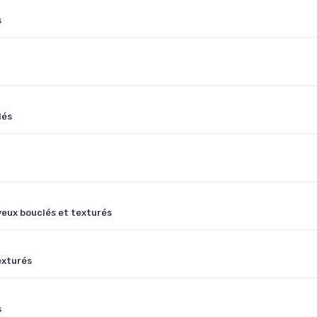
s
lés
veux bouclés et texturés
exturés
s