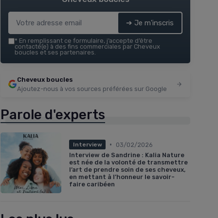
➔ Je m'inscris
*
En remplissant ce formulaire, j’accepte d’être
contacté(e) à des fins commerciales par Cheveux
boucles et ses partenaires.
Cheveux boucles
Ajoutez-nous à vos sources préférées sur Google
Parole d'experts
•
03/02/2026
Interview
Interview de Sandrine : Kalia Nature
est née de la volonté de transmettre
l’art de prendre soin de ses cheveux,
en mettant à l’honneur le savoir-
faire caribéen