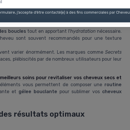
t varier largement en termes de densité, de volume et
qui répond spécifiquement à ces caractéristiques pour
rmulaire, j’accepte d’être contacté(e) à des fins commerciales par Cheve
nrichi en ingrédients naturels comme l'
aloe vera
ou la
 des boucles
tout en apportant l'
hydratation
nécessaire.
 cheveu sont souvent recommandés pour une texture
vent varier énormément. Les marques comme
Secrets
aces, plébiscités par de nombreux utilisateurs pour leur
meilleurs soins pour revitaliser vos cheveux secs et
s éléments vous permettent de composer une
routine
ante et
gélee bouclante
pour sublimer vos
cheveux
 des résultats optimaux