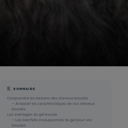
SOMMAIRE
Comprendre les besoins des cheveux bouclés
— Analyser les caractéristiques de vos cheveux
bouclés
Les avantages du gel boucle
— Les bienfaits insoupçonnés du gel pour vos
boucles