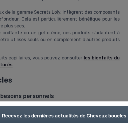
.
x de la gamme Secrets Loly, intègrent des composants
fondeur. Cela est particulièrement bénéfique pour les
e plus secs.
coiffante ou un gel crème, ces produits s'adaptent à
nt être utilisés seuls ou en complément d'autres produits
uits capillaires, vous pouvez consulter
les bienfaits du
xturés
.
cles
 besoins personnels
 sembler délicat, tant l'offre en matière de
produits
e prendre en compte les particularités de vos
cheveux
Recevez les dernières actualités de
Cheveux boucles
uelques critères à considérer :