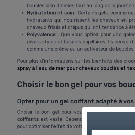
boucles bien définies tout au long de la journée
Hydratation et soin :
Certains gels, comme ceu
hydratants qui nourrissent les cheveux en pro
cheveux frisés et crépus qui ont tendance à êtr
Polyvalence :
Que vous optiez pour une gelée 
divers styles et besoins capillaires. Ils peuve
comme une crème ou un activateur de boucles.
Pour plus d'informations sur les bienfaits des prod
spray à l'eau de mer pour cheveux bouclés et te
Choisir le bon gel pour vos bou
Opter pour un gel coiffant adapté à vos
Choisir le bon gel pour vos cheveux bouclés peut
coiffants
est vaste. Cependant, il est essentiel d
pour optimiser l'
effet
de votre
gel coiffant
. Voici q