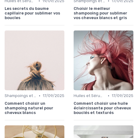
•
•
Huiles et Sérums
19/09/2025
Shampoings et Après-Shampoings
17/09/2025
Les secrets du baume
Choisir le meilleur
capillaire pour sublimer vos
shampooing pour sublimer
boucles
vos cheveux blancs et gris
•
•
Shampoings et Après-Shampoings
17/09/2025
Huiles et Sérums
17/09/2025
Comment choisir un
Comment choisir une huile
shampoing naturel pour
éclaircissante pour cheveux
cheveux blancs
bouclés et texturés