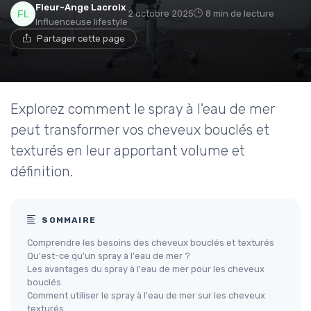
Fleur-Ange Lacroix
2 octobre 2025
8 min de lecture
Influenceuse lifestyle
Partager cette page
Explorez comment le spray à l'eau de mer
peut transformer vos cheveux bouclés et
texturés en leur apportant volume et
définition.
SOMMAIRE
Comprendre les besoins des cheveux bouclés et texturés
Qu'est-ce qu'un spray à l'eau de mer ?
Les avantages du spray à l'eau de mer pour les cheveux
bouclés
Comment utiliser le spray à l'eau de mer sur les cheveux
texturés