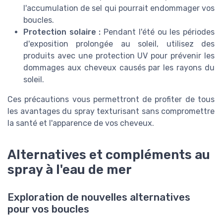
*
En remplissant ce formulaire, j’accepte d’être
l'accumulation de sel qui pourrait endommager vos
contacté(e) à des fins commerciales par Cheveux boucles
et ses partenaires.
boucles.
Protection solaire :
Pendant l'été ou les périodes
d'exposition prolongée au soleil, utilisez des
produits avec une protection UV pour prévenir les
dommages aux cheveux causés par les rayons du
soleil.
Ces précautions vous permettront de profiter de tous
les avantages du spray texturisant sans compromettre
la santé et l'apparence de vos cheveux.
Alternatives et compléments au
spray à l'eau de mer
Exploration de nouvelles alternatives
pour vos boucles