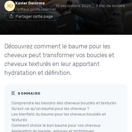
Xavier Delorme
19 septembre 2025
8 min de lecture
Coiffeur professionnel
Partager cette page
Découvrez comment le baume pour les
cheveux peut transformer vos boucles et
cheveux texturés en leur apportant
hydratation et définition.
SOMMAIRE
Comprendre les besoins des cheveux bouclés et texturés
Qu'est-ce qu'un baume pour les cheveux ?
Les bienfaits du baume pour les cheveux bouclés et
texturés
Comment choisir le bon baume pour vos cheveux
Application du baume : astuces et techniques