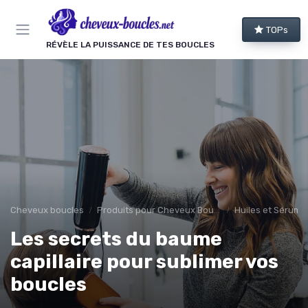
Panneau de gestion des cookies
TOPs
RÉVÈLE LA PUISSANCE DE TES BOUCLES
Cheveux boucles
Produits pour Cheveux Bouclés et Texturés
Huiles et Sérums
Les secrets du baume
capillaire pour sublimer vos
boucles