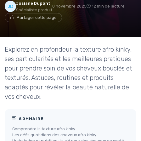
Josiane Dupont
8 novembre 2025
12 min de lecture
Spécialiste produit
Partager cette page
Explorez en profondeur la texture afro kinky,
ses particularités et les meilleures pratiques
pour prendre soin de vos cheveux bouclés et
texturés. Astuces, routines et produits
adaptés pour révéler la beauté naturelle de
vos cheveux.
SOMMAIRE
Comprendre la texture afro kinky
Les défis quotidiens des cheveux afro kinky
Hydratation et nutrition : la clé pour des cheveux en santé