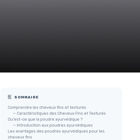
SOMMAIRE
Comprendre les cheveux fins et texturés
— Caractéristiques des Cheveux Fins et Texturés
Qu'est-ce que la poudre ayurvédique ?
— Introduction aux poudres ayurvédiques
Les avantages des poudres ayurvédiques pour les
cheveux fins