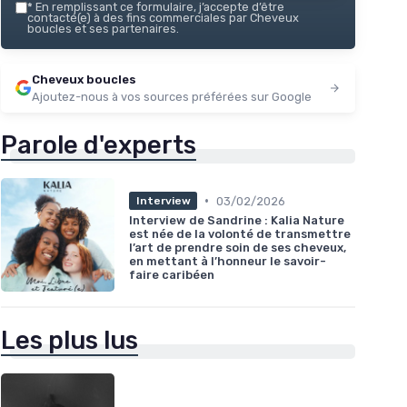
*
En remplissant ce formulaire, j’accepte d’être
contacté(e) à des fins commerciales par Cheveux
boucles et ses partenaires.
Cheveux boucles
Ajoutez-nous à vos sources préférées sur Google
Parole d'experts
•
03/02/2026
Interview
Interview de Sandrine : Kalia Nature
est née de la volonté de transmettre
l’art de prendre soin de ses cheveux,
en mettant à l’honneur le savoir-
faire caribéen
Les plus lus