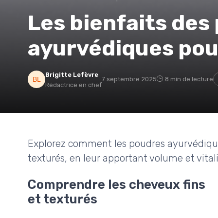
Les bienfaits des
ayurvédiques pou
Brigitte Lefèvre
7 septembre 2025
8 min de lecture
Rédactrice en chef
Explorez comment les poudres ayurvédique
texturés, en leur apportant volume et vitali
Comprendre les cheveux fins
et texturés