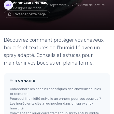
Anne-Laure Moreau
1 septembre 2025
7 min de lecture
Designer de mode
Partager cette page
Découvrez comment protéger vos cheveux
bouclés et texturés de l'humidité avec un
spray adapté. Conseils et astuces pour
maintenir vos boucles en pleine forme.
SOMMAIRE
Comprendre les besoins spécifiques des cheveux bouclés
et texturés
Pourquoi l'humidité est-elle un ennemi pour vos boucles ?
Les ingrédients clés à rechercher dans un spray anti-
humidité
Comment appliquer correctement un spray anti-humidité