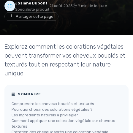
Josiane Dupont
21 août 2025
9 min de lecture
Spécialiste produit
Partager cette page
Explorez comment les colorations végétales
peuvent transformer vos cheveux bouclés et
texturés tout en respectant leur nature
unique.
SOMMAIRE
Comprendre les cheveux bouclés et texturés
Pourquoi choisir des colorations végétales ?
Les ingrédients naturels à privilégier
Comment appliquer une coloration végétale sur cheveux
texturés
Entretien des cheveux après une coloration végétale