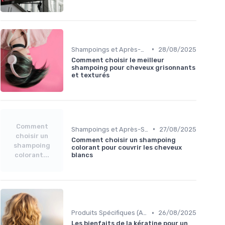
•
Shampoings et Après-Shampoings
28/08/2025
Comment choisir le meilleur
shampoing pour cheveux grisonnants
et texturés
Comment
•
Shampoings et Après-Shampoings
27/08/2025
choisir un
Comment choisir un shampoing
shampoing
colorant pour couvrir les cheveux
colorant...
blancs
•
Produits Spécifiques (Anti-Frisottis, Hydratants)
26/08/2025
Les bienfaits de la kératine pour un