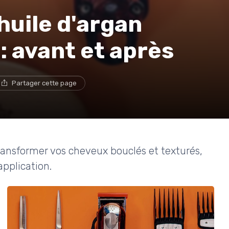
'huile d'argan
: avant et après
Partager cette page
ansformer vos cheveux bouclés et texturés,
application.