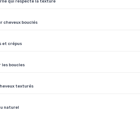
ne qui respecte la texture
ur cheveux bouclés
s et crépus
 les boucles
 cheveux texturés
au naturel