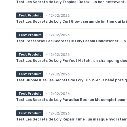
Test Les Secrets de Loly Tropical Detox : un bon nettoyant,
•
12/02/2026
Test Produit
Test Les Secrets de Loly Curl Glow : sérum de finition qui b
•
12/02/2026
Test Produit
Test L'essentiel Les Secrets De Loly Cream Conditioner : u
•
12/02/2026
Test Produit
Test Les Secrets De Loly Perfect Match : un shampoing doux 
•
12/02/2026
Test Produit
Test Bubble Kiss Les Secrets de Loly : un 2-en-1 bébé pratiq
•
12/02/2026
Test Produit
Test Les Secrets de Loly Paradise Box : un kit complet pour 
•
12/02/2026
Test Produit
Test Les Secrets de Loly Repair Time : un masque hydratant 