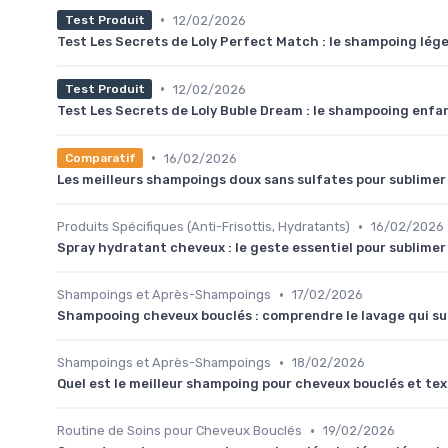
•
12/02/2026
Test Produit
Test Les Secrets de Loly Perfect Match : le shampoing lége
•
12/02/2026
Test Produit
Test Les Secrets de Loly Buble Dream : le shampooing enfant
•
16/02/2026
Comparatif
Les meilleurs shampoings doux sans sulfates pour sublimer
•
Produits Spécifiques (Anti-Frisottis, Hydratants)
16/02/2026
Spray hydratant cheveux : le geste essentiel pour sublimer
•
Shampoings et Après-Shampoings
17/02/2026
Shampooing cheveux bouclés : comprendre le lavage qui su
•
Shampoings et Après-Shampoings
18/02/2026
Quel est le meilleur shampoing pour cheveux bouclés et te
•
Routine de Soins pour Cheveux Bouclés
19/02/2026