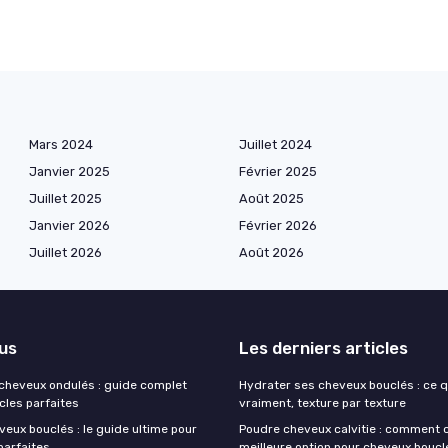
Mars 2024
Juillet 2024
Janvier 2025
Février 2025
Juillet 2025
Août 2025
Janvier 2026
Février 2026
Juillet 2026
Août 2026
lus
Les derniers articles
 cheveux ondulés : guide complet
Hydrater ses cheveux bouclés : ce 
cles parfaites
vraiment, texture par texture
eux bouclés : le guide ultime pour
Poudre cheveux calvitie : comment c
parfaites
meilleure option pour cheveux boucl