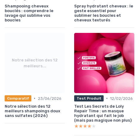
Shampooing cheveux
Spray hydratant cheveux : le
bouclés : comprendre le
geste essentiel pour
lavage qui sublime vos
sublimer les boucles et
boucles
cheveux texturés
Notre sélection des 12
meilleurs...
•
•
23/06/2026
12/02/2026
Comparatif
Test Produit
Notre sélection des 12
Test Les Secrets de Loly
meilleurs shampoings doux
Repair Time : un masque
sans sulfates (2026)
hydratant qui fait le job
(mais pas magique non plus)
★★★★★
★★★★★