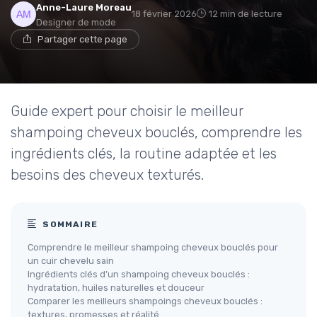
Anne-Laure Moreau
18 février 2026
12 min de lecture
Designer de mode
Partager cette page
Guide expert pour choisir le meilleur
shampoing cheveux bouclés, comprendre les
ingrédients clés, la routine adaptée et les
besoins des cheveux texturés.
SOMMAIRE
Comprendre le meilleur shampoing cheveux bouclés pour
un cuir chevelu sain
Ingrédients clés d’un shampoing cheveux bouclés :
hydratation, huiles naturelles et douceur
Comparer les meilleurs shampoings cheveux bouclés :
textures, promesses et réalité