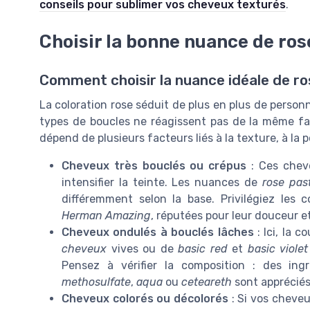
conseils pour sublimer vos cheveux texturés
.
Choisir la bonne nuance de ros
Comment choisir la nuance idéale de ro
La coloration rose séduit de plus en plus de person
types de boucles ne réagissent pas de la même fa
dépend de plusieurs facteurs liés à la texture, à la 
Cheveux très bouclés ou crépus
: Ces cheve
intensifier la teinte. Les nuances de
rose pas
différemment selon la base. Privilégiez le
Herman Amazing
, réputées pour leur douceur et 
Cheveux ondulés à bouclés lâches
: Ici, la 
cheveux
vives ou de
basic red
et
basic violet
Pensez à vérifier la composition : des i
methosulfate
,
aqua
ou
ceteareth
sont appréciés
Cheveux colorés ou décolorés
: Si vos cheveux