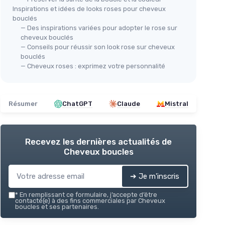
Inspirations et idées de looks roses pour cheveux
bouclés
— Des inspirations variées pour adopter le rose sur
cheveux bouclés
— Conseils pour réussir son look rose sur cheveux
bouclés
— Cheveux roses : exprimez votre personnalité
Résumer
ChatGPT
Claude
Mistral
Recevez les dernières actualités de
Cheveux boucles
➔ Je m'inscris
*
En remplissant ce formulaire, j’accepte d’être
contacté(e) à des fins commerciales par Cheveux
boucles et ses partenaires.