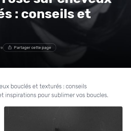
s : conseils et
re
Partager cette page
eux bouclés et texturés : conseils
et inspirations pour sublimer vos boucles.