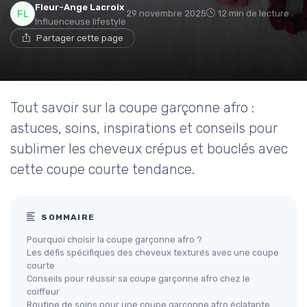
Fleur-Ange Lacroix
29 novembre 2025
12 min de lecture
Influenceuse lifestyle
Partager cette page
Tout savoir sur la coupe garçonne afro :
astuces, soins, inspirations et conseils pour
sublimer les cheveux crépus et bouclés avec
cette coupe courte tendance.
SOMMAIRE
Pourquoi choisir la coupe garçonne afro ?
Les défis spécifiques des cheveux texturés avec une coupe
courte
Conseils pour réussir sa coupe garçonne afro chez le
coiffeur
Routine de soins pour une coupe garçonne afro éclatante