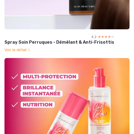
4.2
☆☆☆☆☆
★★★★★
Spray Soin Perruques - Démêlant & Anti-Frisottis
Voir le détail