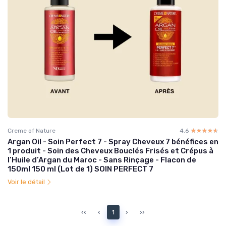
Creme of Nature
4.6
☆☆☆☆☆
★★★★★
Argan Oil - Soin Perfect 7 - Spray Cheveux 7 bénéfices en
1 produit - Soin des Cheveux Bouclés Frisés et Crépus à
l’Huile d’Argan du Maroc - Sans Rinçage - Flacon de
150ml 150 ml (Lot de 1) SOIN PERFECT 7
Voir le détail
‹‹
‹
1
›
››