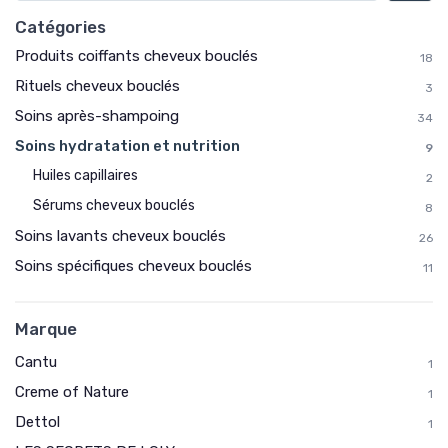
Catégories
Produits coiffants cheveux bouclés
18
Rituels cheveux bouclés
3
Soins après-shampoing
34
Soins hydratation et nutrition
9
Huiles capillaires
2
Sérums cheveux bouclés
8
Soins lavants cheveux bouclés
26
Soins spécifiques cheveux bouclés
11
Marque
Cantu
1
Creme of Nature
1
Dettol
1