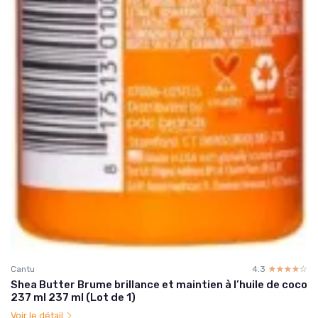
Cantu
4.3
☆☆☆☆☆
★★★★★
Shea Butter Brume brillance et maintien à l’huile de coco
237 ml 237 ml (Lot de 1)
Voir le détail