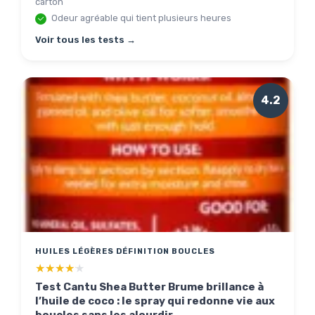
carton
Odeur agréable qui tient plusieurs heures
Voir tous les tests →
4.2
HUILES LÉGÈRES DÉFINITION BOUCLES
★★★★★
★★★★★
Test Cantu Shea Butter Brume brillance à
l’huile de coco : le spray qui redonne vie aux