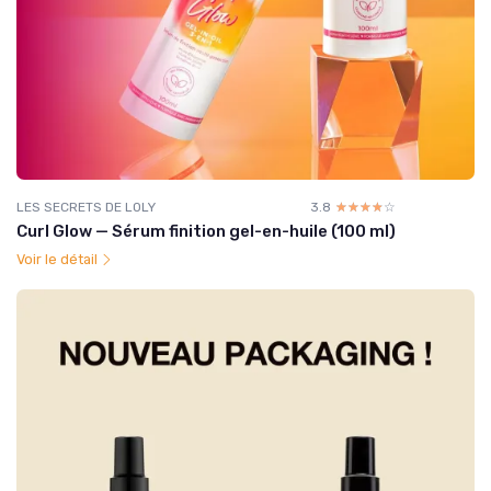
LES SECRETS DE LOLY
3.8
☆☆☆☆☆
★★★★★
Curl Glow — Sérum finition gel-en-huile (100 ml)
Voir le détail