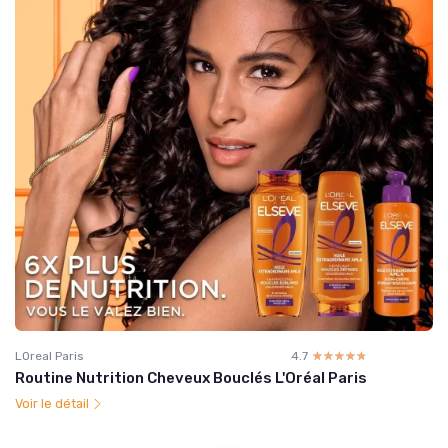
LOreal Paris
4.7
☆☆☆☆☆
★★★★★
Routine Nutrition Cheveux Bouclés L'Oréal Paris
Voir le détail