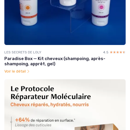
LES SECRETS DE LOLY
4.5
☆☆☆☆☆
★★★★★
Paradise Box — Kit cheveux (shampoing, après-
shampoing, apprêt, gel)
Voir le détail