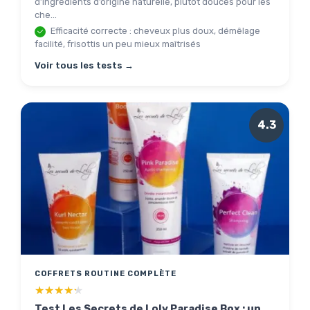
d’ingrédients d’origine naturelle, plutôt douces pour les
che...
Efficacité correcte : cheveux plus doux, démêlage
facilité, frisottis un peu mieux maîtrisés
Voir tous les tests →
4.3
COFFRETS ROUTINE COMPLÈTE
★★★★★
★★★★★
Test Les Secrets de Loly Paradise Box : un