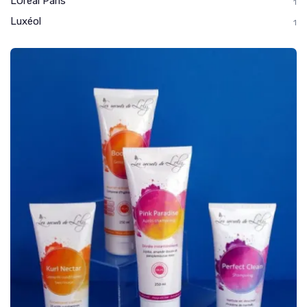
LOreal Paris
1
Luxéol
1