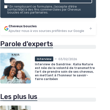
*
En remplissant ce formulaire, j’accepte d’être
contacté(e) à des fins commerciales par Cheveux
boucles et ses partenaires.
Cheveux boucles
Ajoutez-nous à vos sources préférées sur Google
Parole d'experts
•
03/02/2026
Interview
Interview de Sandrine : Kalia Nature
est née de la volonté de transmettre
l’art de prendre soin de ses cheveux,
en mettant à l’honneur le savoir-
faire caribéen
Les plus lus