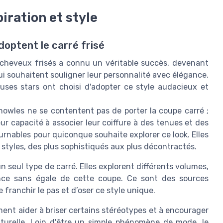
piration et style
adoptent le carré frisé
 cheveux frisés a connu un véritable succès, devenant
i souhaitent souligner leur personnalité avec élégance.
uses stars ont choisi d'adopter ce style audacieux et
owles ne se contentent pas de porter la coupe carré ;
ur capacité à associer leur coiffure à des tenues et des
rnables pour quiconque souhaite explorer ce look. Elles
s styles, des plus sophistiqués aux plus décontractés.
n seul type de carré. Elles explorent différents volumes,
nce sans égale de cette coupe. Ce sont des sources
 franchir le pas et d’oser ce style unique.
ent aider à briser certains stéréotypes et à encourager
turelle. Loin d'être un simple phénomène de mode, le