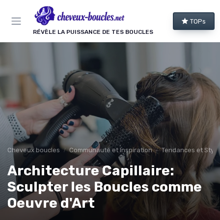
Panneau de gestion des cookies
TOPs
RÉVÈLE LA PUISSANCE DE TES BOUCLES
Cheveux boucles
Communauté et Inspiration
Tendances et Style
Architecture Capillaire:
Sculpter les Boucles comme
Oeuvre d'Art