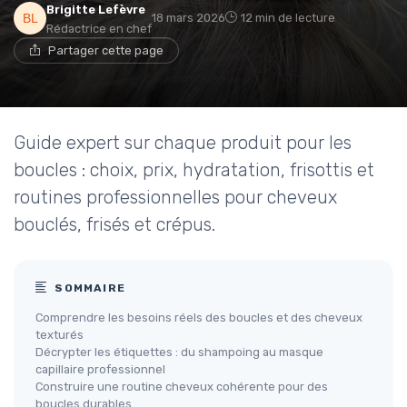
Brigitte Lefèvre
18 mars 2026
12 min de lecture
Rédactrice en chef
Partager cette page
Guide expert sur chaque produit pour les
boucles : choix, prix, hydratation, frisottis et
routines professionnelles pour cheveux
bouclés, frisés et crépus.
SOMMAIRE
Comprendre les besoins réels des boucles et des cheveux
texturés
Décrypter les étiquettes : du shampoing au masque
capillaire professionnel
Construire une routine cheveux cohérente pour des
boucles durables