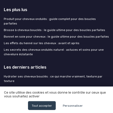
Les plus lus
Produit pour cheveux ondulés : guide complet pour des boucles
parfaites
Brosse à cheveux bouclés : le guide ultime pour des boucles parfaites
Bonnet en soie pour cheveux : le guide ultime pour des boucles parfaites
Les effets du henné sur les cheveux : avant et après
Les secrets des cheveux ondulés naturel : astuces et soins pour une
chevelure éclatante
Les derniers articles
Hydrater ses cheveux bouclés : ce qui marche vraiment, texture par
texture
Poudre cheveux calvitie : comment choisir la meilleure option pour
cheveux bouclés et texturés
Ce site utilise des cookies et vous donne le contrôle sur ceux que
vous souhaitez activer
Patine sur cheveux secs ou humides : la bonne méthode pour les
boucles et textures
Tout accepter
Personnaliser
Arrêter le lissage et revenir aux boucles : ce que personne ne vous dit