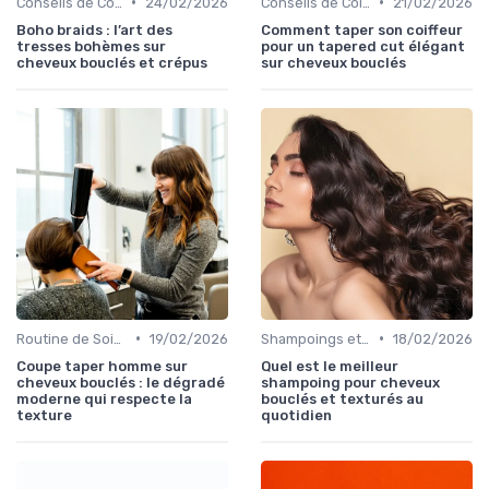
•
•
Conseils de Coiffage
24/02/2026
Conseils de Coiffage
21/02/2026
Boho braids : l’art des
Comment taper son coiffeur
tresses bohèmes sur
pour un tapered cut élégant
cheveux bouclés et crépus
sur cheveux bouclés
•
•
Routine de Soins pour Cheveux Bouclés
19/02/2026
Shampoings et Après-Shampoings
18/02/2026
Coupe taper homme sur
Quel est le meilleur
cheveux bouclés : le dégradé
shampoing pour cheveux
moderne qui respecte la
bouclés et texturés au
texture
quotidien