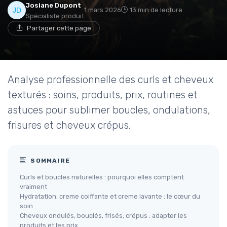
Josiane Dupont
1 mars 2026
13 min de lecture
Spécialiste produit
Partager cette page
Analyse professionnelle des curls et cheveux
texturés : soins, produits, prix, routines et
astuces pour sublimer boucles, ondulations,
frisures et cheveux crépus.
SOMMAIRE
Curls et boucles naturelles : pourquoi elles comptent
vraiment
Hydratation, creme coiffante et creme lavante : le cœur du
soin
Cheveux ondulés, bouclés, frisés, crépus : adapter les
produits et les prix