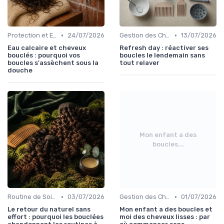
•
•
Protection et Entretien des Boucles
24/07/2026
Gestion des Cheveux Texturés au Quotidien
13/07/2026
Eau calcaire et cheveux
Refresh day : réactiver ses
bouclés : pourquoi vos
boucles le lendemain sans
boucles s'assèchent sous la
tout relaver
douche
Mon enfant a des
boucles...
•
•
Routine de Soins pour Cheveux Bouclés
03/07/2026
Gestion des Cheveux Texturés au Quotidien
01/07/2026
Le retour du naturel sans
Mon enfant a des boucles et
effort : pourquoi les bouclées
moi des cheveux lisses : par