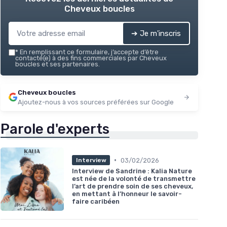
Cheveux boucles
➔ Je m'inscris
*
En remplissant ce formulaire, j’accepte d’être
contacté(e) à des fins commerciales par Cheveux
boucles et ses partenaires.
Cheveux boucles
Ajoutez-nous à vos sources préférées sur Google
Parole d'experts
•
03/02/2026
Interview
Interview de Sandrine : Kalia Nature
est née de la volonté de transmettre
l’art de prendre soin de ses cheveux,
en mettant à l’honneur le savoir-
faire caribéen