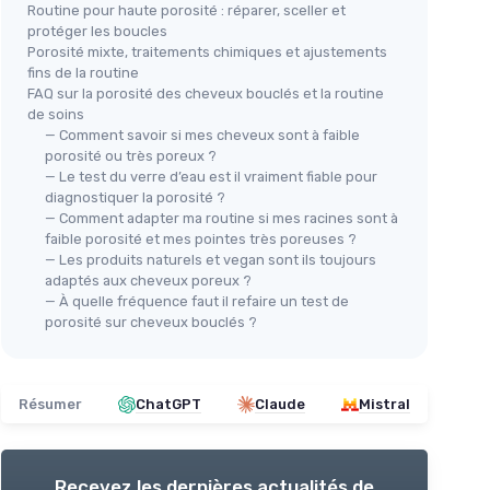
Routine pour haute porosité : réparer, sceller et
protéger les boucles
Porosité mixte, traitements chimiques et ajustements
fins de la routine
FAQ sur la porosité des cheveux bouclés et la routine
de soins
— Comment savoir si mes cheveux sont à faible
porosité ou très poreux ?
— Le test du verre d’eau est il vraiment fiable pour
diagnostiquer la porosité ?
— Comment adapter ma routine si mes racines sont à
faible porosité et mes pointes très poreuses ?
— Les produits naturels et vegan sont ils toujours
adaptés aux cheveux poreux ?
— À quelle fréquence faut il refaire un test de
porosité sur cheveux bouclés ?
Résumer
ChatGPT
Claude
Mistral
Recevez les dernières actualités de