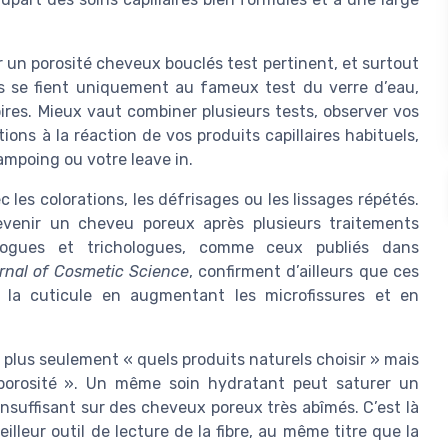
er un porosité cheveux bouclés test pertinent, et surtout
s se fient uniquement au fameux test du verre d’eau,
ires. Mieux vaut combiner plusieurs tests, observer vos
ons à la réaction de vos produits capillaires habituels,
mpoing ou votre leave in.
c les colorations, les défrisages ou les lissages répétés.
evenir un cheveu poreux après plusieurs traitements
logues et trichologues, comme ceux publiés dans
rnal of Cosmetic Science
, confirment d’ailleurs que ces
 la cuticule en augmentant les microfissures et en
 plus seulement « quels produits naturels choisir » mais
porosité ». Un même soin hydratant peut saturer un
insuffisant sur des cheveux poreux très abîmés. C’est là
illeur outil de lecture de la fibre, au même titre que la