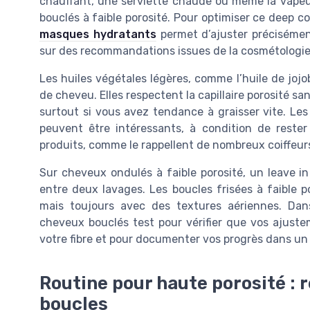
chauffant, une serviette chaude ou même la vapeur
bouclés à faible porosité. Pour optimiser ce deep co
masques hydratants
permet d’ajuster précisément
sur des recommandations issues de la cosmétologie c
Les huiles végétales légères, comme l’huile de joj
de cheveu. Elles respectent la capillaire porosité sans
surtout si vous avez tendance à graisser vite. Les
peuvent être intéressants, à condition de rester
produits, comme le rappellent de nombreux coiffeurs
Sur cheveux ondulés à faible porosité, un leave in 
entre deux lavages. Les boucles frisées à faible p
mais toujours avec des textures aériennes. Dans
cheveux bouclés test pour vérifier que vos ajuste
votre fibre et pour documenter vos progrès dans un c
Routine pour haute porosité : r
boucles