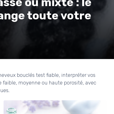
sse ou mixte : le
ange toute votre
veux bouclés test fiable, interpréter vos
ne faible, moyenne ou haute porosité, avec
ques.