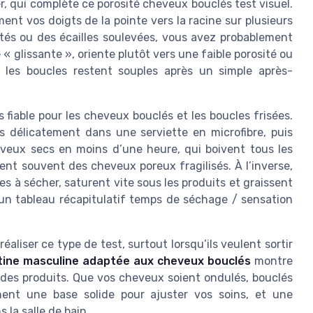
r, qui complète ce porosité cheveux bouclés test visuel.
nt vos doigts de la pointe vers la racine sur plusieurs
ités ou des écailles soulevées, vous avez probablement
« glissante », oriente plutôt vers une faible porosité ou
i les boucles restent souples après un simple après-
us fiable pour les cheveux bouclés et les boucles frisées.
 délicatement dans une serviette en microfibre, puis
eveux secs en moins d’une heure, qui boivent tous les
lent souvent des cheveux poreux fragilisés. À l’inverse,
s à sécher, saturent vite sous les produits et graissent
 un tableau récapitulatif temps de séchage / sensation
iser ce type de test, surtout lorsqu’ils veulent sortir
tine masculine adaptée aux cheveux bouclés
montre
ix des produits. Que vos cheveux soient ondulés, bouclés
nnent une base solide pour ajuster vos soins, et une
 la salle de bain.