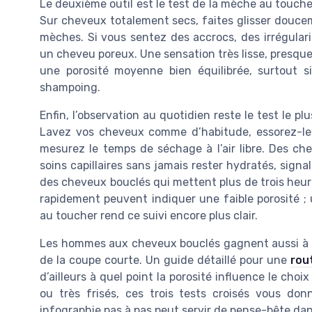
Le deuxième outil est le test de la mèche au touche
Sur cheveux totalement secs, faites glisser douceme
mèches. Si vous sentez des accrocs, des irrégular
un cheveu poreux. Une sensation très lisse, presque 
une porosité moyenne bien équilibrée, surtout s
shampoing.
Enfin, l’observation au quotidien reste le test le pl
Lavez vos cheveux comme d’habitude, essorez-les
mesurez le temps de séchage à l’air libre. Des ch
soins capillaires sans jamais rester hydratés, signa
des cheveux bouclés qui mettent plus de trois heure
rapidement peuvent indiquer une faible porosité ;
au toucher rend ce suivi encore plus clair.
Les hommes aux cheveux bouclés gagnent aussi à réal
de la coupe courte. Un guide détaillé pour une
rou
d’ailleurs à quel point la porosité influence le cho
ou très frisés, ces trois tests croisés vous do
infographie pas à pas peut servir de pense-bête dans