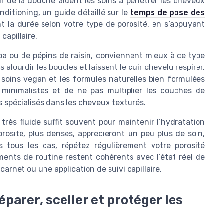
 de la douche aident les soins à pénétrer les cheveux
nditioning, un guide détaillé sur le
temps de pose des
 la durée selon votre type de porosité, en s’appuyant
apillaire.
oba ou de pépins de raisin, conviennent mieux à ce type
 alourdir les boucles et laissent le cuir chevelu respirer,
 soins vegan et les formules naturelles bien formulées
 minimalistes et de ne pas multiplier les couches de
 spécialisés dans les cheveux texturés.
très fluide suffit souvent pour maintenir l’hydratation
orosité, plus denses, apprécieront un peu plus de soin,
 tous les cas, répétez régulièrement votre porosité
ments de routine restent cohérents avec l’état réel de
arnet ou une application de suivi capillaire.
éparer, sceller et protéger les