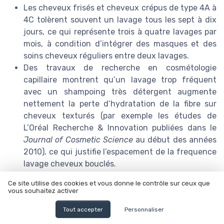
Les cheveux frisés et cheveux crépus de type 4A à
4C tolèrent souvent un lavage tous les sept à dix
jours, ce qui représente trois à quatre lavages par
mois, à condition d’intégrer des masques et des
soins cheveux réguliers entre deux lavages.
Des travaux de recherche en cosmétologie
capillaire montrent qu’un lavage trop fréquent
avec un shampoing très détergent augmente
nettement la perte d’hydratation de la fibre sur
cheveux texturés (par exemple les études de
L’Oréal Recherche & Innovation publiées dans le
Journal of Cosmetic Science
au début des années
2010), ce qui justifie l’espacement de la frequence
lavage cheveux bouclés.
Les recommandations pratiques de l’American
Ce site utilise des cookies et vous donne le contrôle sur ceux que
Academy of Dermatology, mises à jour autour de
vous souhaitez activer
2018 pour les cheveux bouclés et crépus,
Tout accepter
Personnaliser
suggèrent d’utiliser des nettoyants doux et
d’espacer les shampoings classiques, en alternant