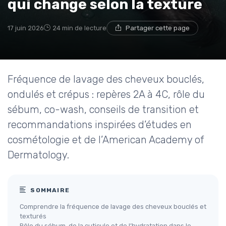
qui change selon la texture
17 juin 2026
24 min de lecture
Partager cette page
Fréquence de lavage des cheveux bouclés,
ondulés et crépus : repères 2A à 4C, rôle du
sébum, co-wash, conseils de transition et
recommandations inspirées d’études en
cosmétologie et de l’American Academy of
Dermatology.
SOMMAIRE
Comprendre la fréquence de lavage des cheveux bouclés et
texturés
Rôle du sébum, de la cuticule et de l’hydratation dans le