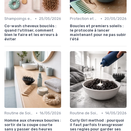
•
•
Shampoings et Après-Shampoings
25/05/2026
Protection et Entretien des Boucles
20/05/2026
Co-wash cheveux bouclés :
Boucles et premiers soleils :
quand l'utiliser, comment
le protocole à lancer
bien le faire et les erreurs à
maintenant pour ne pas subir
éviter
l'été
•
•
Routine de Soins pour Cheveux Bouclés
16/05/2026
Routine de Soins pour Cheveux Bouclés
14/05/2026
Homme aux cheveux boucles :
Curly Girl method : pourquoi
sortir de la coupe courte
il faut parfois transgresser
sans y passer des heures
ses regles pour garder ses