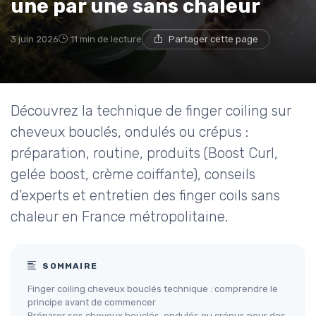
une par une sans chaleur
3 juin 2026
11 min de lecture
Partager cette page
Découvrez la technique de finger coiling sur
cheveux bouclés, ondulés ou crépus :
préparation, routine, produits (Boost Curl,
gelée boost, crème coiffante), conseils
d’experts et entretien des finger coils sans
chaleur en France métropolitaine.
SOMMAIRE
Finger coiling cheveux bouclés technique : comprendre le
principe avant de commencer
Préparer ses cheveux bouclés, ondulés ou crépus pour des