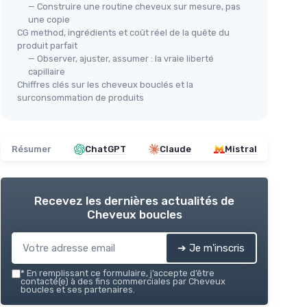
— Construire une routine cheveux sur mesure, pas
une copie
CG method, ingrédients et coût réel de la quête du
produit parfait
— Observer, ajuster, assumer : la vraie liberté
capillaire
Chiffres clés sur les cheveux bouclés et la
surconsommation de produits
Résumer
ChatGPT
Claude
Mistral
Recevez les dernières actualités de
Cheveux boucles
➔ Je m'inscris
*
En remplissant ce formulaire, j’accepte d’être
contacté(e) à des fins commerciales par Cheveux
boucles et ses partenaires.