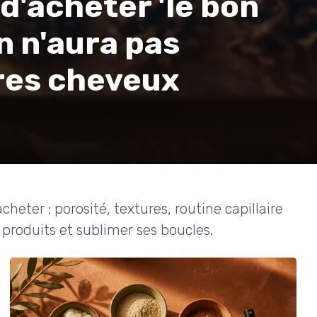
d'acheter 'le bon
n n'aura pas
res cheveux
ter : porosité, textures, routine capillaire
produits et sublimer ses boucles.