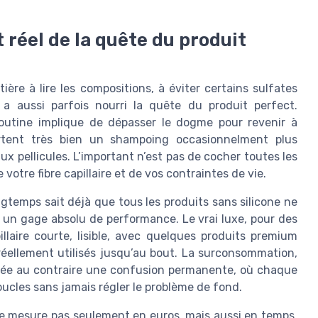
 réel de la quête du produit
ère à lire les compositions, à éviter certains sulfates
le a aussi parfois nourri la quête du produit perfect.
outine implique de dépasser le dogme pour revenir à
ortent très bien un shampoing occasionnelment plus
aux pellicules. L’important n’est pas de cocher toutes les
votre fibre capillaire et de vos contraintes de vie.
temps sait déjà que tous les produits sans silicone ne
as un gage absolu de performance. Le vrai luxe, pour des
llaire courte, lisible, avec quelques produits premium
 réellement utilisés jusqu’au bout. La surconsommation,
crée au contraire une confusion permanente, où chaque
ucles sans jamais régler le problème de fond.
se mesure pas seulement en euros, mais aussi en temps,