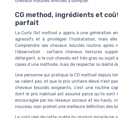
cheveux mouillés difficiles à dompter.
CG method, ingrédients et coût
parfait
La Curly Girl method a appris à une génération enti
agressifs et à privilégier l’hydratation, mais el
Comprendre ses cheveux bouclés routine après r
l’observation : certains cheveux textures supp
détergent, si le cuir chevelu est très gras ou sujet 
cases d’une méthode, mais de respecter la réalité de 
Une personne qui pratique la CG method depuis long
se valent pas, et que le prix unitaire élevé n’est p
cheveux bouclés exigeants, c’est une routine capi
dont le prix habituel est assumé parce qu’ils sont
encouragée par les réseaux sociaux et les hauls, 
nouveau soin promet une meilleure définition des bo
Le coût réel de cette quête du produit miracle ne 