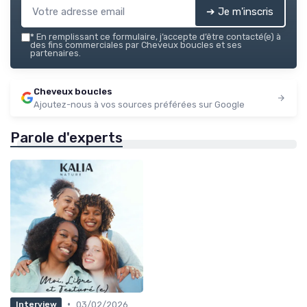
➔ Je m'inscris
*
En remplissant ce formulaire, j’accepte d’être contacté(e) à
des fins commerciales par Cheveux boucles et ses
partenaires.
Cheveux boucles
Ajoutez-nous à vos sources préférées sur Google
Parole d'experts
•
03/02/2026
Interview