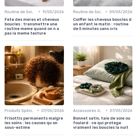
•
•
Routine de Soins pour Cheveux Bouclés
11/05/2026
Routine de Soins pour Cheveux Bouclés
09/05/2026
Fete des meres et cheveux
Coiffer les cheveux boucles d
boucles : transmettre une
un enfant le matin : routine
routine meme quand on n a
de 5 minutes sans cris
pas la meme texture
•
•
Produits Spécifiques (Anti-Frisottis, Hydratants)
07/05/2026
Accessoires de Protection
07/05/2026
Frisottis permanents malgre
Bonnet satin, taie de soie ou
les soins : les causes qu on
foulard : ce qui protege
sous-estime
vraiment les boucles la nuit