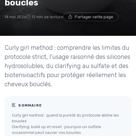
boucles
14 mai 2026
13 min de lecture
Partager cette page
Curly girl method : comprendre les limites du
protocole strict, l’usage raisonné des silicones
hydrosolubles, du clarifying au sulfate et des
biotensioactifs pour protéger réellement les
cheveux bouclés.
SOMMAIRE
Curly girl method : quand la pureté du protocole abîme les
boucles
Clarifying, build up et reset : pourquoi un sulfate
occasionnel peut sauver vos boucles