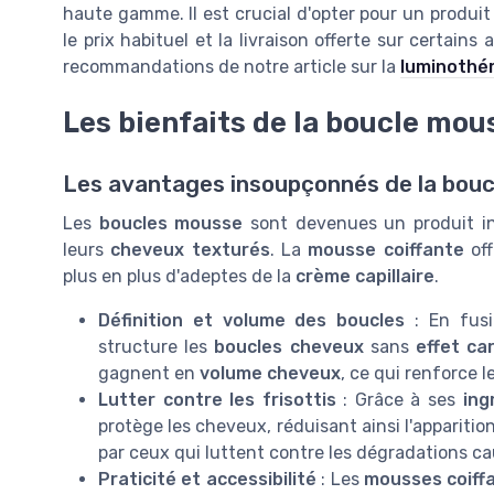
haute gamme. Il est crucial d'opter pour un produit
le prix habituel et la livraison offerte sur certains 
recommandations de notre article sur la
luminothér
Les bienfaits de la boucle mou
Les avantages insoupçonnés de la bou
Les
boucles mousse
sont devenues un produit ind
leurs
cheveux texturés
. La
mousse coiffante
off
plus en plus d'adeptes de la
crème capillaire
.
Définition et volume des boucles
: En fus
structure les
boucles cheveux
sans
effet ca
gagnent en
volume cheveux
, ce qui renforce l
Lutter contre les frisottis
: Grâce à ses
ing
protège les cheveux, réduisant ainsi l'apparitio
par ceux qui luttent contre les dégradations ca
Praticité et accessibilité
: Les
mousses coiff