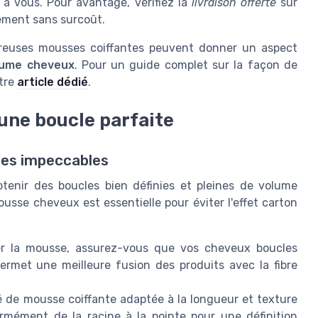
à vous. Pour avantage, vérifiez la
livraison offerte
sur
ement sans surcoût.
breuses mousses coiffantes peuvent donner un aspect
lume cheveux
. Pour un guide complet sur la façon de
otre
article dédié
.
une boucle parfaite
les impeccables
btenir des boucles bien définies et pleines de volume
usse cheveux est essentielle pour éviter l'effet carton
er la mousse, assurez-vous que vos cheveux boucles
ermet une meilleure fusion des produits avec la fibre
é de mousse coiffante adaptée à la longueur et texture
rmément de la racine à la pointe pour une définition