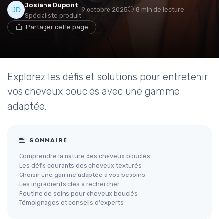
Josiane Dupont
9 octobre 2025
8 min de lecture
Spécialiste produit
Partager cette page
Explorez les défis et solutions pour entretenir
vos cheveux bouclés avec une gamme
adaptée.
SOMMAIRE
Comprendre la nature des cheveux bouclés
Les défis courants des cheveux texturés
Choisir une gamme adaptée à vos besoins
Les ingrédients clés à rechercher
Routine de soins pour cheveux bouclés
Témoignages et conseils d'experts