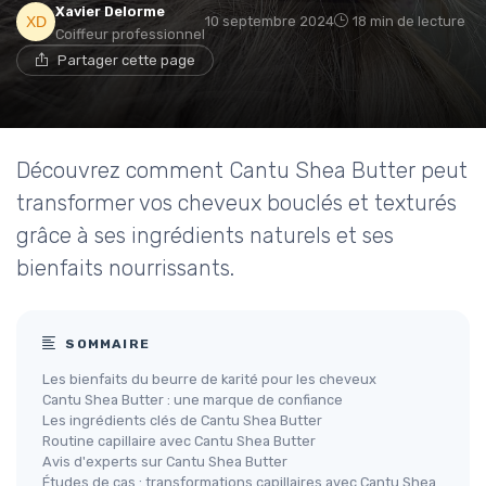
Xavier Delorme
10 septembre 2024
18 min de lecture
Coiffeur professionnel
Partager cette page
Découvrez comment Cantu Shea Butter peut
transformer vos cheveux bouclés et texturés
grâce à ses ingrédients naturels et ses
bienfaits nourrissants.
SOMMAIRE
Les bienfaits du beurre de karité pour les cheveux
Cantu Shea Butter : une marque de confiance
Les ingrédients clés de Cantu Shea Butter
Routine capillaire avec Cantu Shea Butter
Avis d'experts sur Cantu Shea Butter
Études de cas : transformations capillaires avec Cantu Shea