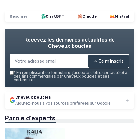
Résumer
ChatGPT
Claude
Mistral
Recevez les dernières actualités de
Cheveux boucles
➔ Je m'inscris
*
En remplissant ce formulaire, j’accepte d’être contacté(e) à
des fins commerciales par Cheveux boucles et ses
partenaires.
Cheveux boucles
Ajoutez-nous à vos sources préférées sur Google
Parole d'experts