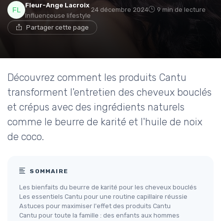
Fleur-Ange Lacroix
24 décembre 2024
9 min de lecture
Influenceuse lifestyle
Partager cette page
Découvrez comment les produits Cantu
transforment l'entretien des cheveux bouclés
et crépus avec des ingrédients naturels
comme le beurre de karité et l'huile de noix
de coco.
SOMMAIRE
Les bienfaits du beurre de karité pour les cheveux bouclés
Les essentiels Cantu pour une routine capillaire réussie
Astuces pour maximiser l'effet des produits Cantu
Cantu pour toute la famille : des enfants aux hommes