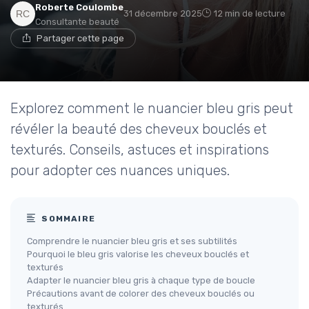
Roberte Coulombe
31 décembre 2025
12 min de lecture
Consultante beauté
Partager cette page
Explorez comment le nuancier bleu gris peut
révéler la beauté des cheveux bouclés et
texturés. Conseils, astuces et inspirations
pour adopter ces nuances uniques.
SOMMAIRE
Comprendre le nuancier bleu gris et ses subtilités
Pourquoi le bleu gris valorise les cheveux bouclés et
texturés
Adapter le nuancier bleu gris à chaque type de boucle
Précautions avant de colorer des cheveux bouclés ou
texturés