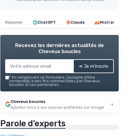
Résumer
ChatGPT
Claude
Mistral
Recevez les dernières actualités de
Cheveux boucles
➔ Je m'inscris
*
En remplissant ce formulaire, j’accepte d’être
contacté(e) à des fins commerciales par Cheveux
boucles et ses partenaires.
Cheveux boucles
Ajoutez-nous à vos sources préférées sur Google
Parole d'experts