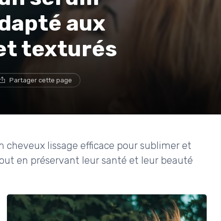
adapté aux
et texturés
Partager cette page
cheveux lissage efficace pour sublimer et
out en préservant leur santé et leur beauté