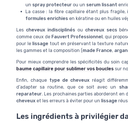
un
spray protecteur
ou un
serum lissant
enri
La casse : la fibre capillaire étant plus fragile,
formules enrichies
en kératine ou en huiles vé
Les
cheveux indisciplinés
ou
cheveux secs
béné
comme ceux de
Fauvert Professionnel
, qui propo
pour le
lissage
tout en préservant la texture nature
les gammes et la composition (
made France
,
argan
Pour mieux comprendre les spécificités du soin ca
baume capillaire pour sublimer vos boucles
sur no
Enfin, chaque
type de cheveux
réagit différe
d’adapter sa routine, que ce soit avec un
sha
reparateur
. Les prochaines parties aborderont en dé
cheveux
et les erreurs à éviter pour un
lissage
réuss
Les ingrédients à privilégier d