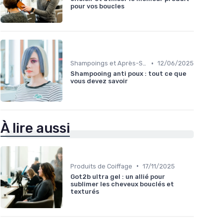
pour vos boucles
•
Shampoings et Après-Shampoings
12/06/2025
Shampooing anti poux : tout ce que
vous devez savoir
À lire aussi
•
Produits de Coiffage
17/11/2025
Got2b ultra gel : un allié pour
sublimer les cheveux bouclés et
texturés