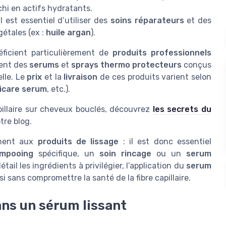
chi en actifs hydratants.
 il est essentiel d’utiliser des
soins réparateurs
et des
gétales (ex :
huile argan
).
ficient particulièrement de
produits professionnels
sent des
serums
et
sprays thermo protecteurs
conçus
lle. Le
prix
et la
livraison
de ces produits varient selon
icare serum
, etc.).
pillaire sur cheveux bouclés, découvrez
les secrets du
tre blog.
mment aux
produits de lissage
: il est donc essentiel
mpooing
spécifique, un
soin rincage
ou un
serum
tail les ingrédients à privilégier, l’application du
serum
i sans compromettre la santé de la fibre capillaire.
ans un sérum lissant