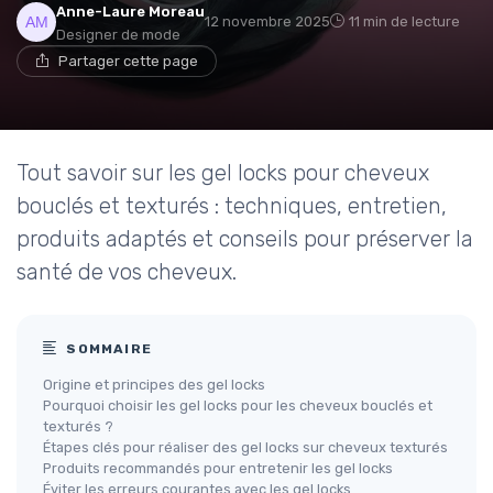
Anne-Laure Moreau
12 novembre 2025
11 min de lecture
Designer de mode
Partager cette page
Tout savoir sur les gel locks pour cheveux
bouclés et texturés : techniques, entretien,
produits adaptés et conseils pour préserver la
santé de vos cheveux.
SOMMAIRE
Origine et principes des gel locks
Pourquoi choisir les gel locks pour les cheveux bouclés et
texturés ?
Étapes clés pour réaliser des gel locks sur cheveux texturés
Produits recommandés pour entretenir les gel locks
Éviter les erreurs courantes avec les gel locks