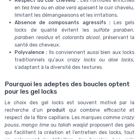
Respect du cuir chevelu :
Les formules enrichies
en
tea tree
ou en
aloe vera
apaisent le cuir chevelu,
limitant les démangeaisons et les irritations.
Absence de composants agressifs :
Les gels
locks de qualité évitent les
sulfate paraben
,
paraben residus
et
colorants alcool
, préservant la
santé des cheveux.
Polyvalence :
Ils conviennent aussi bien aux locks
traditionnels qu’aux
crazy locks
ou
aloe locks
,
s’adaptant à la diversité des textures.
Pourquoi les adeptes des boucles optent
pour les gel locks
Le choix des gel locks est souvent motivé par la
recherche d’un
produit
qui combine efficacité et
respect de la fibre capillaire. Les marques comme
crazy
pouss
,
mango lime
ou
taliah waajid
proposent des gels
qui facilitent la création et l’entretien des locks, tout