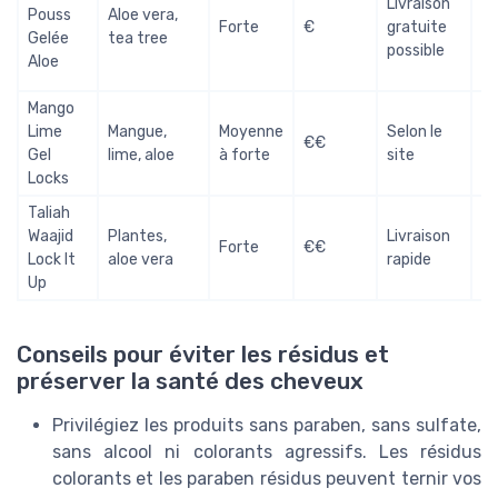
Livraison
ap
Pouss
Aloe vera,
Forte
€
gratuite
po
Gelée
tea tree
possible
l’
Aloe
de
Mango
B
Lime
Mangue,
Moyenne
Selon le
€€
ra
Gel
lime, aloe
à forte
site
qu
Locks
Taliah
Id
Waajid
Plantes,
Livraison
Forte
€€
le
Lock It
aloe vera
rapide
se
Up
Conseils pour éviter les résidus et
préserver la santé des cheveux
Privilégiez les produits sans paraben, sans sulfate,
sans alcool ni colorants agressifs. Les résidus
colorants et les paraben résidus peuvent ternir vos