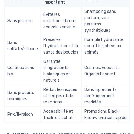
important
Shampoing sans
Évite les
parfum, sans
Sans parfum
irritations du cuir
parfums
chevelu sensible
synthétiques
Préserve
Formule hydratante,
Sans
l’hydratation et la
nourrit les cheveux
sulfate/silicone
santé des boucles
abîmés
Garantie
Certifications
d’ingrédients
Cosmos, Ecocert,
bio
biologiques et
Organic Ecocert
naturels
Réduit les risques
Sans ingrédients
Sans produits
d’allergies et de
génétiquement
chimiques
réactions
modifiés
Accessibilité et
Promotions Black
Prix/livraison
facilité d’achat
Friday, livraison rapide