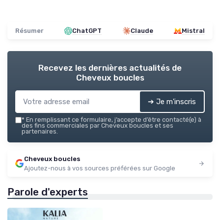
Résumer
ChatGPT
Claude
Mistral
Recevez les dernières actualités de
Cheveux boucles
➔ Je m'inscris
*
En remplissant ce formulaire, j’accepte d’être contacté(e) à
des fins commerciales par Cheveux boucles et ses
partenaires.
Cheveux boucles
Ajoutez-nous à vos sources préférées sur Google
Parole d'experts