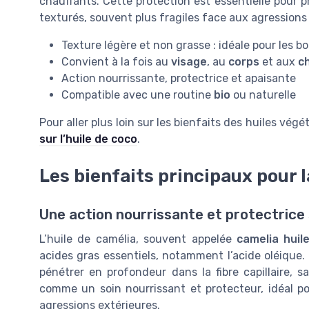
chauffants. Cette protection est essentielle pour p
texturés, souvent plus fragiles face aux agressions
Texture légère et non grasse : idéale pour les b
Convient à la fois au
visage
, au
corps
et aux
c
Action nourrissante, protectrice et apaisante
Compatible avec une routine
bio
ou naturelle
Pour aller plus loin sur les bienfaits des huiles vé
sur l’huile de coco
.
Les bienfaits principaux pour la
Une action nourrissante et protectrice su
L’huile de camélia, souvent appelée
camelia huil
acides gras essentiels, notamment l’acide oléique.
pénétrer en profondeur dans la fibre capillaire, s
comme un soin nourrissant et protecteur, idéal pou
agressions extérieures.