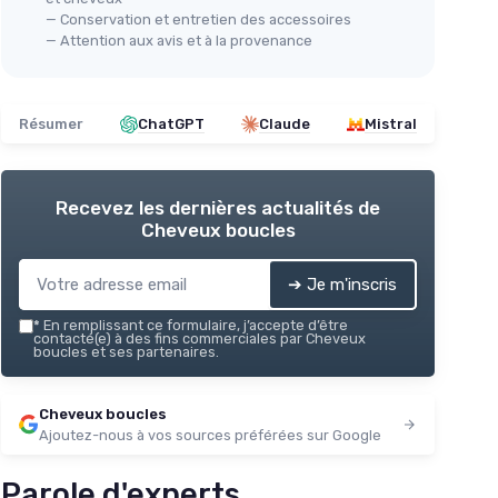
— Conservation et entretien des accessoires
— Attention aux avis et à la provenance
Résumer
ChatGPT
Claude
Mistral
Recevez les dernières actualités de
Cheveux boucles
➔ Je m'inscris
*
En remplissant ce formulaire, j’accepte d’être
contacté(e) à des fins commerciales par Cheveux
boucles et ses partenaires.
Cheveux boucles
Ajoutez-nous à vos sources préférées sur Google
Parole d'experts