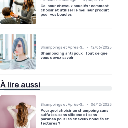
Gel pour cheveux bouclés : comment
choisir et utiliser le meilleur produit
pour vos boucles
•
Shampoings et Après-Shampoings
12/06/2025
Shampooing anti poux : tout ce que
vous devez savoir
À lire aussi
•
Shampoings et Après-Shampoings
06/12/2025
Pourquoi choisir un shampoing sans
sulfates, sans silicone et sans
paraben pour les cheveux bouclés et
texturés ?