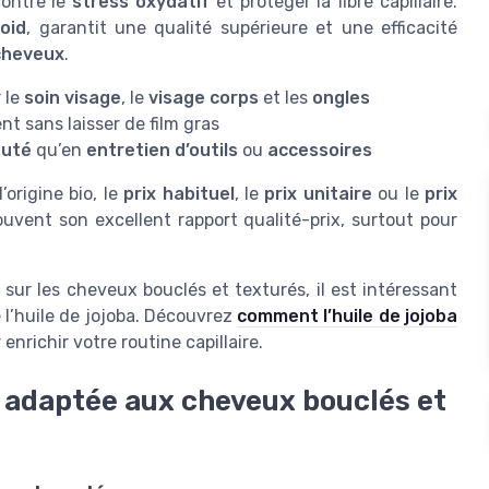
contre le
stress oxydatif
et protéger la fibre capillaire.
oid
, garantit une qualité supérieure et une efficacité
cheveux
.
r le
soin visage
, le
visage corps
et les
ongles
t sans laisser de film gras
auté
qu’en
entretien d’outils
ou
accessoires
’origine bio, le
prix habituel
, le
prix unitaire
ou le
prix
souvent son excellent rapport qualité-prix, surtout pour
sur les cheveux bouclés et texturés, il est intéressant
l’huile de jojoba. Découvrez
comment l’huile de jojoba
enrichir votre routine capillaire.
t adaptée aux cheveux bouclés et