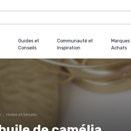
Guides et
Communauté et
Marques 
Conseils
Inspiration
Achats
s
Huiles et Sérums
’huile de camélia