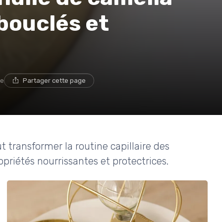
bouclés et
re
Partager cette page
transformer la routine capillaire des
priétés nourrissantes et protectrices.