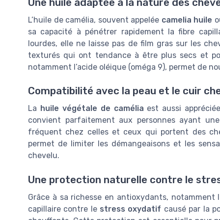
Une huile adaptée à la nature des chev
L’huile de camélia, souvent appelée
camelia huile
o
sa capacité à pénétrer rapidement la fibre capill
lourdes, elle ne laisse pas de film gras sur les c
texturés qui ont tendance à être plus secs et po
notamment l’acide oléique (oméga 9), permet de nourr
Compatibilité avec la peau et le cuir ch
La
huile végétale de camélia
est aussi apprécié
convient parfaitement aux personnes ayant une p
fréquent chez celles et ceux qui portent des ch
permet de limiter les démangeaisons et les sensat
chevelu.
Une protection naturelle contre le stre
Grâce à sa richesse en antioxydants, notamment la 
capillaire contre le
stress oxydatif
causé par la pol