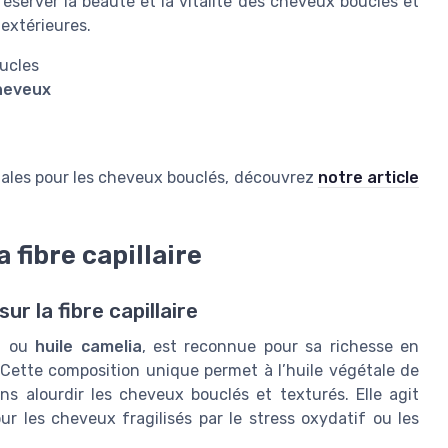
réserver la beauté et la vitalité des cheveux bouclés et
 extérieures.
oucles
heveux
gétales pour les cheveux bouclés, découvrez
notre article
 fibre capillaire
r la fibre capillaire
e
ou
huile camelia
, est reconnue pour sa richesse en
 Cette composition unique permet à l’huile végétale de
ans alourdir les cheveux bouclés et texturés. Elle agit
r les cheveux fragilisés par le stress oxydatif ou les