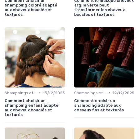
Comment choisir un
Comment le masque cheveux
shampoing coloré adapté
argile verte peut
aux cheveux bouclés et
transformer les cheveux
texturés
bouclés et texturés
•
•
Shampoings et Après-Shampoings
13/12/2025
Shampoings et Après-Shampoings
12/12/2025
Comment choisir un
Comment choisir un
shampoing enfant adapté
shampoing adapté aux
aux cheveux bouclés et
cheveux fins et texturés
texturés