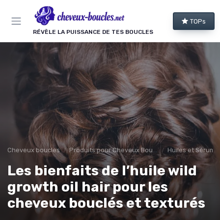
Panneau de gestion des cookies
TOPs
RÉVÈLE LA PUISSANCE DE TES BOUCLES
Cheveux boucles
Produits pour Cheveux Bouclés et Texturés
Huiles et Sérums
Les bienfaits de l’huile wild
growth oil hair pour les
cheveux bouclés et texturés